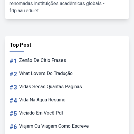
renomadas instituições acadêmicas globais -
fdp.aau.edu.et.
Top Post
#1
Zenão De Cítio Frases
#2
What Lovers Do Tradução
#3
Vidas Secas Quantas Paginas
#4
Vida Na Agua Resumo
#5
Viciado Em Você Pdf
#6
Viajem Ou Viagem Como Escreve