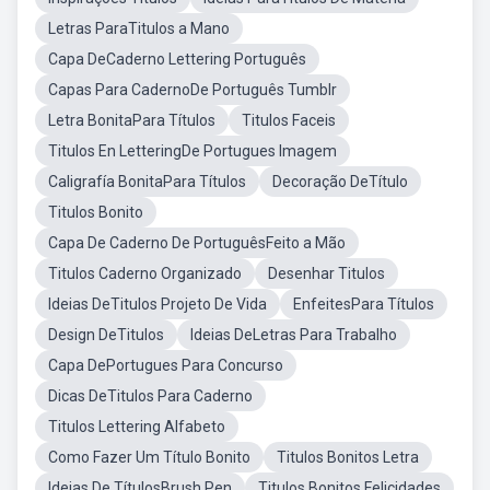
Letras ParaTitulos a Mano
Capa DeCaderno Lettering Português
Capas Para CadernoDe Português Tumblr
Letra BonitaPara Títulos
Titulos Faceis
Titulos En LetteringDe Portugues Imagem
Caligrafía BonitaPara Títulos
Decoração DeTítulo
Titulos Bonito
Capa De Caderno De PortuguêsFeito a Mão
Titulos Caderno Organizado
Desenhar Titulos
Ideias DeTitulos Projeto De Vida
EnfeitesPara Títulos
Design DeTitulos
Ideias DeLetras Para Trabalho
Capa DePortugues Para Concurso
Dicas DeTitulos Para Caderno
Titulos Lettering Alfabeto
Como Fazer Um Título Bonito
Titulos Bonitos Letra
Ideias De TítulosBrush Pen
Titulos Bonitos Felicidades