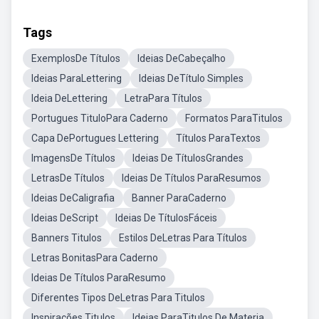
Tags
ExemplosDe Títulos
Ideias DeCabeçalho
Ideias ParaLettering
Ideias DeTítulo Simples
Ideia DeLettering
LetraPara Títulos
Portugues TituloPara Caderno
Formatos ParaTitulos
Capa DePortugues Lettering
Títulos ParaTextos
ImagensDe Títulos
Ideias De TítulosGrandes
LetrasDe Títulos
Ideias De Títulos ParaResumos
Ideias DeCaligrafia
Banner ParaCaderno
Ideias DeScript
Ideias De TítulosFáceis
Banners Titulos
Estilos DeLetras Para Títulos
Letras BonitasPara Caderno
Ideias De Títulos ParaResumo
Diferentes Tipos DeLetras Para Titulos
Inspirações Titulos
Ideias ParaTitulos De Materia