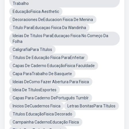
Trabalho
EducaçãoFisica Aesthetic
Decoraciones DeEducacion Fisica De Menina
Titulo ParaEducaçao Fisica Da Wandinha
Ideias De Titulos ParaEducaçao Fisica No Começo Da
Folha
CaligrafíaPara Títulos
Titulos De Educação Física ParaEnfeitar
Capas De Caderno EducaçãoFisica Faculdade
Capa ParaTrabalho De Basquete
Ideias DeComo Fazer Abertura Para Fisica
Ideia De TítulosEsportes
Capas Para Caderno DePortuguês Tumblr
Inicios DeCuadernos Fisica
Letras BonitasPara Títulos
Titulos EducaçãoFisica Decorado
Campainha CadernoEducação Física