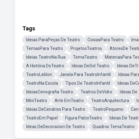
Tags
Ideias ParaPeças De Teatro
CoisasPara Teatro
Ima
TemasPara Teatro
ProjetosTeatros
AtoresDe Teat
Ideias TeatroNa Rua
TemaTeatro
MateriasPara Te
A História DoTeatro
Ideias DeSol Teatro
Ideias DeT
TeatroLeblon
Janela Para TeatroInfantil
Ideias Par
TeatroNa Escola
Tipos De TeatroInfantil
Ideias De
IdeiasCenografia Teatro
Teatros DeVidro
Ideias De
MiniTeatro
Arte EmTeatro
TeatroArquitectura
I
Ideias DeCenários Para Teatro
TeatroPequeno
Cen
TeatroEm Papel
Figura PalcoTeatro
Ideias De Tea
Ideas DeDecoracion De Teatro
Quadros TemaTeatro