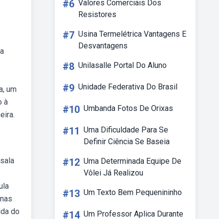
#6
Valores Comerciais Dos
Resistores
#7
Usina Termelétrica Vantagens E
Desvantagens
ra
#8
Unilasalle Portal Do Aluno
#9
Unidade Federativa Do Brasil
a, um
o à
#10
Umbanda Fotos De Orixas
eira.
#11
Uma Dificuldade Para Se
Definir Ciência Se Baseia
 sala
#12
Uma Determinada Equipe De
Vôlei Já Realizou
ula
#13
Um Texto Bem Pequenininho
enas
ida do
#14
Um Professor Aplica Durante