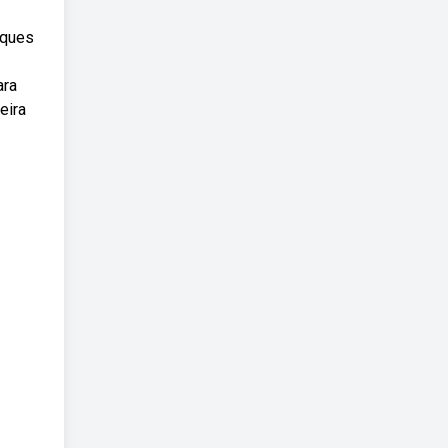
uques
ara
eira