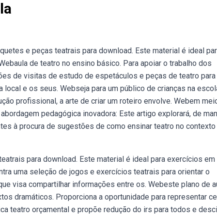
la
uetes e peças teatrais para download. Este material é ideal pa
ebaula de teatro no ensino básico. Para apoiar o trabalho dos
es de visitas de estudo de espetáculos e peças de teatro para
 local e os seus. Webseja para um público de crianças na escol
ção profissional, a arte de criar um roteiro envolve. Webem mei
a abordagem pedagógica inovadora: Este artigo explorará, de man
s à procura de sugestões de como ensinar teatro no contexto
atrais para download. Este material é ideal para exercícios em
a uma seleção de jogos e exercícios teatrais para orientar o
que visa compartilhar informações entre os. Webeste plano de a
xtos dramáticos. Proporciona a oportunidade para representar c
ica teatro orçamental e propõe redução do irs para todos e desc