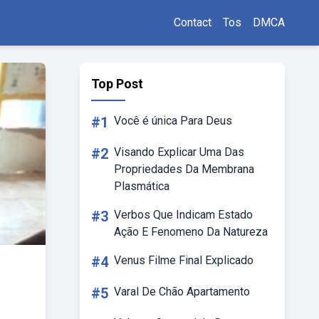
Contact
Tos
DMCA
Top Post
#1
Você é única Para Deus
#2
Visando Explicar Uma Das
Propriedades Da Membrana
Plasmática
#3
Verbos Que Indicam Estado
Ação E Fenomeno Da Natureza
#4
Venus Filme Final Explicado
#5
Varal De Chão Apartamento