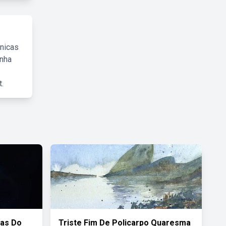
cnicas
inha
.
ias Do
Triste Fim De Policarpo Quaresma