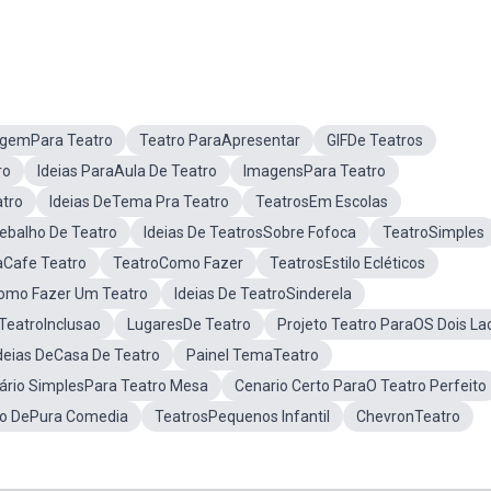
gemPara Teatro
Teatro ParaApresentar
GIFDe Teatros
ro
Ideias ParaAula De Teatro
ImagensPara Teatro
atro
Ideias DeTema Pra Teatro
TeatrosEm Escolas
rebalho De Teatro
Ideias De TeatrosSobre Fofoca
TeatroSimples
aCafe Teatro
TeatroComo Fazer
TeatrosEstilo Ecléticos
Como Fazer Um Teatro
Ideias De TeatroSinderela
 TeatroInclusao
LugaresDe Teatro
Projeto Teatro ParaOS Dois La
deias DeCasa De Teatro
Painel TemaTeatro
ário SimplesPara Teatro Mesa
Cenario Certo ParaO Teatro Perfeito
tro DePura Comedia
TeatrosPequenos Infantil
ChevronTeatro