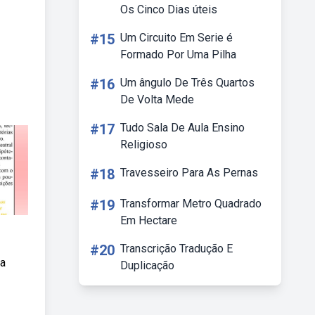
Os Cinco Dias úteis
#15
Um Circuito Em Serie é
Formado Por Uma Pilha
#16
Um ângulo De Três Quartos
De Volta Mede
#17
Tudo Sala De Aula Ensino
Religioso
#18
Travesseiro Para As Pernas
#19
Transformar Metro Quadrado
Em Hectare
#20
Transcrição Tradução E
ra
Duplicação