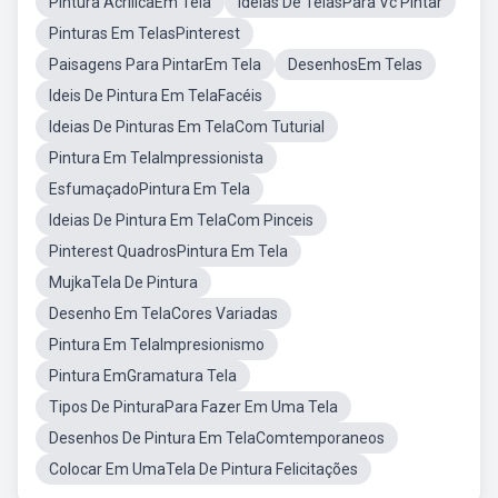
Pintura AcrílicaEm Tela
Ideias De TelasPara Vc Pintar
Pinturas Em TelasPinterest
Paisagens Para PintarEm Tela
DesenhosEm Telas
Ideis De Pintura Em TelaFacéis
Ideias De Pinturas Em TelaCom Tuturial
Pintura Em TelaImpressionista
EsfumaçadoPintura Em Tela
Ideias De Pintura Em TelaCom Pinceis
Pinterest QuadrosPintura Em Tela
MujkaTela De Pintura
Desenho Em TelaCores Variadas
Pintura Em TelaImpresionismo
Pintura EmGramatura Tela
Tipos De PinturaPara Fazer Em Uma Tela
Desenhos De Pintura Em TelaComtemporaneos
Colocar Em UmaTela De Pintura Felicitações