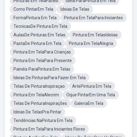
Pinturas Em TelaFaceis
Ideia ParaPintura Em Tela
Como PintarEm Tela
Ideias De Telas
FormaPintura Em Tela
Pintura Em TelaPara Iniciantes
TecnicasDe Pintura Em Tela
AulasDe Pinturas Em Telas
Pintura Em TelasIdeiias
PastaDe Pintura Em Tela
Pintura Em TelaAlegria
Pintura Em TelaPara Crianças
Pintura Em TelaPara Presente
Painéis ParaPintura Em Telas
Ideias De PinturasPara Fazer Em Tela
Telas De PinturaInspiraçao
ArtePintura Em Tela
Pintura Em TelaAlecrim
Oque PintarEm Uma Tela
Telas De PinturaInspirações
GaleriaEm Tela
Ideias De TelasPra Pintar
Tendências NaPintura Em Tela
Pintura Em TelaPara Iniciantes Flores