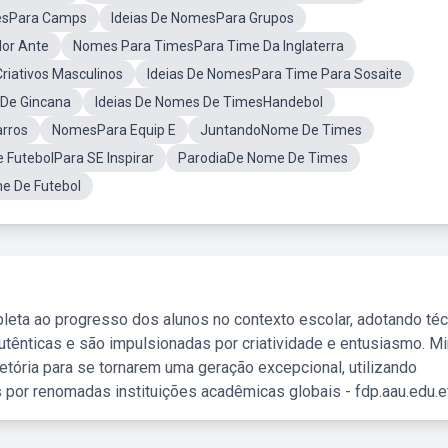
esPara Camps
Ideias De NomesPara Grupos
lor Ante
Nomes Para TimesPara Time Da Inglaterra
iativos Masculinos
Ideias De NomesPara Time Para Sosaite
De Gincana
Ideias De Nomes De TimesHandebol
rros
NomesPara Equip E
JuntandoNome De Times
FutebolPara SE Inspirar
ParodiaDe Nome De Times
e De Futebol
leta ao progresso dos alunos no contexto escolar, adotando té
tênticas e são impulsionadas por criatividade e entusiasmo. M
etória para se tornarem uma geração excepcional, utilizando
 por renomadas instituições acadêmicas globais - fdp.aau.edu.et