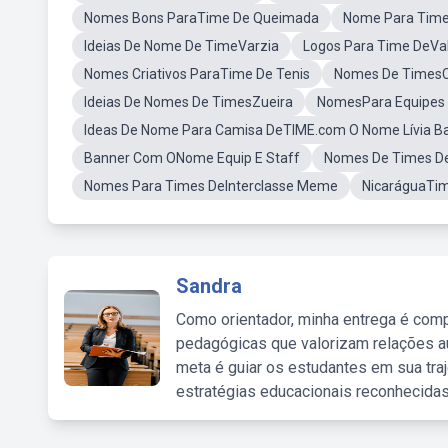
Nomes Bons ParaTime De Queimada
Nome Para Tim
Ideias De Nome De TimeVarzia
Logos Para Time DeVa
Nomes Criativos ParaTime De Tenis
Nomes De TimesCr
Ideias De Nomes De TimesZueira
NomesPara Equipes 
Ideas De Nome Para Camisa DeTIME.com O Nome Lívia Ba
Banner Com ONome Equip E Staff
Nomes De Times De 
Nomes Para Times DeInterclasse Meme
NicaráguaTim
Sandra
Como orientador, minha entrega é comp
pedagógicas que valorizam relações au
meta é guiar os estudantes em sua traj
estratégias educacionais reconhecidas