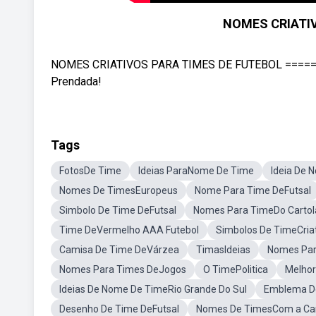
NOMES CRIATI
NOMES CRIATIVOS PARA TIMES DE FUTEBOL =======
Prendada!
Tags
FotosDe Time
Ideias ParaNome De Time
Ideia De
Nomes De TimesEuropeus
Nome Para Time DeFutsal
Simbolo De Time DeFutsal
Nomes Para TimeDo Cartol
Time DeVermelho AAA Futebol
Simbolos De TimeCria
Camisa De Time DeVárzea
TimasIdeias
Nomes Par
Nomes Para Times DeJogos
O TimePolitica
Melhor
Ideias De Nome De TimeRio Grande Do Sul
Emblema De
Desenho De Time DeFutsal
Nomes De TimesCom a Ca