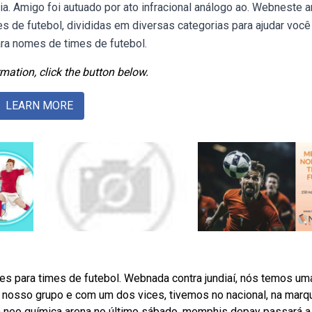
ria. Amigo foi autuado por ato infracional análogo ao. Webneste ar
de futebol, divididas em diversas categorias para ajudar você
ara nomes de times de futebol.
mation, click the button below.
LEARN MORE
mes para times de futebol. Webnada contra jundiaí, nós temos um
 nosso grupo e com um dos vices, tivemos no nacional, na marq
na neo química arena no último sábado, memphis depay passará a