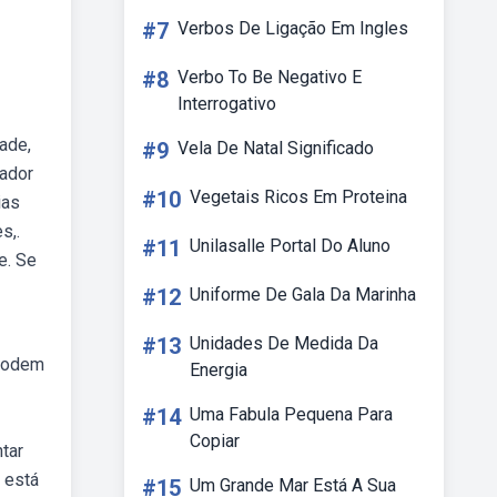
#7
Verbos De Ligação Em Ingles
#8
Verbo To Be Negativo E
Interrogativo
ade,
#9
Vela De Natal Significado
rador
#10
Vegetais Ricos Em Proteina
ias
s,.
#11
Unilasalle Portal Do Aluno
e. Se
#12
Uniforme De Gala Da Marinha
#13
Unidades De Medida Da
 podem
Energia
#14
Uma Fabula Pequena Para
Copiar
tar
 está
#15
Um Grande Mar Está A Sua