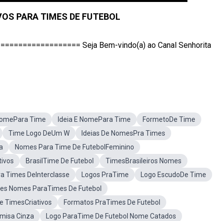
VOS PARA TIMES DE FUTEBOL
================ Seja Bem-vindo(a) ao Canal Senhorita
 NomePara Time
Ideia E NomePara Time
FormetoDe Time
Time Logo DeUm W
Ideias De NomesPra Times
a
Nomes Para Time De FutebolFeminino
tivos
BrasilTime De Futebol
TimesBrasileiros Nomes
a Times DeInterclasse
Logos PraTime
Logo EscudoDe Time
es Nomes ParaTimes De Futebol
 TimesCriativos
Formatos PraTimes De Futebol
misa Cinza
Logo ParaTime De Futebol Nome Catados