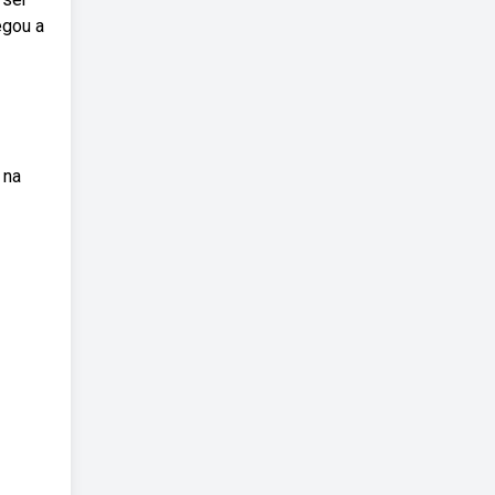
egou a
 na