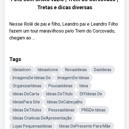
Tretas e dicas diversas
Nesse Rolê de pai e filho, Leandro pai e Leandro Filho
fazem um tour maravilhoso pelo Trem do Corcovado,
chegam ao ...
Tags
IdeiasIcon
IdeiasIcone
NovasIdeias
DasIdeias
ImagensDe Ideias De
ImagemDe Ideias
OrganizarIdeias
PoucasIdeias
Ideia
Ideias DeCarta
Ideias DeTítulo
DIYIdeias De
IdeiasPara Site
Ideias DeCabeçalho
Ideias DeTítulos
PessoasIdeias
PNGDe Ideias
Ideias Criativas DeApresentação
Lojas PequenasIdeias
Ideias DePresente Para Mãe