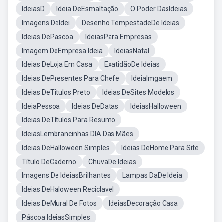
IdeiasD
Ideia DeEsmaltação
O Poder DasIdeias
Imagens DeIdei
Desenho TempestadeDe Ideias
Ideias DePascoa
IdeiasPara Empresas
Imagem DeEmpresa Ideia
IdeiasNatal
Ideias DeLoja Em Casa
ExatidãoDe Ideias
Ideias DePresentes Para Chefe
IdeiaImgaem
Ideias DeTitulos Preto
Ideias DeSites Modelos
IdeiaPessoa
Ideias DeDatas
IdeiasHalloween
Ideias DeTítulos Para Resumo
IdeiasLembrancinhas DIA Das Mães
Ideias DeHalloween Simples
Ideias DeHome Para Site
Título DeCaderno
ChuvaDe Ideias
Imagens De IdeiasBrilhantes
Lampas DaDe Ideia
Ideias DeHaloween Reciclavel
Ideias DeMural De Fotos
IdeiasDecoração Casa
Páscoa IdeiasSimples