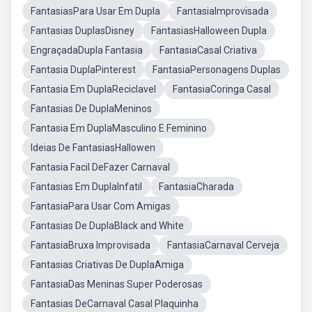
FantasiasPara Usar Em Dupla
FantasiaImprovisada
Fantasias DuplasDisney
FantasiasHalloween Dupla
EngraçadaDupla Fantasia
FantasiaCasal Criativa
Fantasia DuplaPinterest
FantasiaPersonagens Duplas
Fantasia Em DuplaReciclavel
FantasiaCoringa Casal
Fantasias De DuplaMeninos
Fantasia Em DuplaMasculino E Feminino
Ideias De FantasiasHallowen
Fantasia Facil DeFazer Carnaval
Fantasias Em DuplaInfatil
FantasiaCharada
FantasiaPara Usar Com Amigas
Fantasias De DuplaBlack and White
FantasiaBruxa Improvisada
FantasiaCarnaval Cerveja
Fantasias Criativas De DuplaAmiga
FantasiaDas Meninas Super Poderosas
Fantasias DeCarnaval Casal Plaquinha