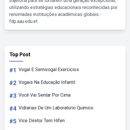
trajetória para se tornarem uma geração excepcional,
utilizando estratégias educacionais reconhecidas por
renomadas instituições acadêmicas globais -
fdp.aau.edu.et.
Top Post
#1
Vogal E Semivogal Exercicios
#2
Vogais Na Educação Infantil
#3
Você Vai Sentar Por Cima
#4
Vidrarias De Um Laboratorio Quimico
#5
Vice Diretor Tem Hífen