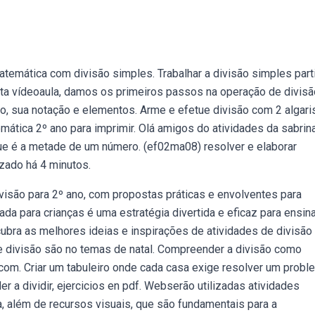
temática com divisão simples. Trabalhar a divisão simples par
sta vídeoaula, damos os primeiros passos na operação de divisã
ão, sua notação e elementos. Arme e efetue divisão com 2 algar
ática 2º ano para imprimir. Olá amigos do atividades da sabrina
ue é a metade de um número. (ef02ma08) resolver e elaborar
ado há 4 minutos.
visão para 2º ano, com propostas práticas e envolventes para
ada para crianças é uma estratégia divertida e eficaz para ensin
bra as melhores ideias e inspirações de atividades de divisão
re divisão são no temas de natal. Compreender a divisão como
com. Criar um tabuleiro onde cada casa exige resolver um probl
er a dividir, ejercicios en pdf. Webserão utilizadas atividades
ca, além de recursos visuais, que são fundamentais para a