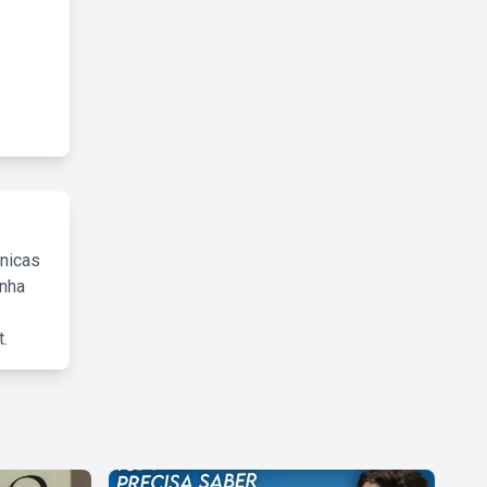
cnicas
inha
.