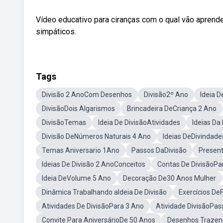
Vídeo educativo para ciranças com o qual vão aprende
simpáticos.
Tags
Divisão 2 AnoCom Desenhos
Divisão2º Ano
Ideia D
DivisãoDois Algarismos
Brincadeira DeCriança 2 Ano
DivisãoTemas
Ideia De DivisãoAtividades
Ideias Da
Divisão DeNúmeros Naturais 4 Ano
Ideias DeDivindade
Temas Aniversario 1Ano
Passos DaDivisão
Presen
Ideias De Divisão 2 AnoConceitos
Contas De DivisãoPar
Ideia DeVolume 5 Ano
Decoração De30 Anos Mulher
Dinâmica Trabalhando aIdeia De Divisão
Exercícios De
Atividades De DivisãoPara 3 Ano
Atividade DivisãoPas
Convite Para AniversárioDe 50 Anos
Desenhos Trazend