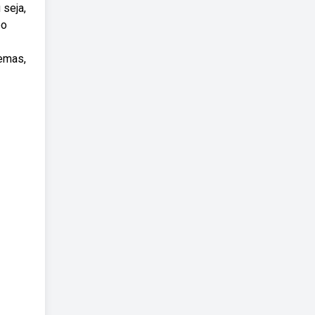
 seja,
bo
lemas,