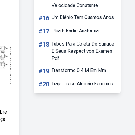
Velocidade Constante
#16
Um Biênio Tem Quantos Anos
#17
Ulna E Radio Anatomia
#18
Tubos Para Coleta De Sangue
E Seus Respectivos Exames
Pdf
#19
Transforme 0 4 M Em Mm
#20
Traje Típico Alemão Feminino
obre
aça