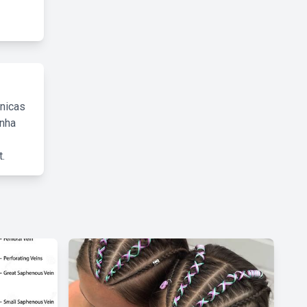
cnicas
inha
.