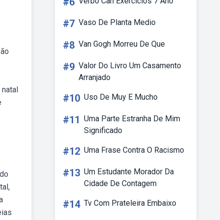
#6
Verbo Can Exercícios 7 Ano
#7
Vaso De Planta Medio
#8
Van Gogh Morreu De Que
São
#9
Valor Do Livro Um Casamento
Arranjado
 natal
#10
Uso De Muy E Mucho
e
#11
Uma Parte Estranha De Mim
Significado
#12
Uma Frase Contra O Racismo
#13
Um Estudante Morador Da
 do
Cidade De Contagem
al,
a
#14
Tv Com Prateleira Embaixo
eias