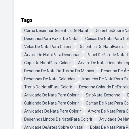
Tags
Como DesenharDesenhos De Natal
DesenhosSobre Na
DesenhosPara Fazer De Natal
Coisas De NatalPara Col
Velas De NatalPara Colorir
Desenhos De NatalFáceis
Árvore De NatalPara Desenhar
Papel DeParede Natal
Capa De NatalPara Colorir
Arvore De Natal DesenhoImp
Desenho De NatalDa Turma Da Monica
Desenho De Árv
Desenhos De NatalColoridos
Imagens De NatalPara Pin
Treno De NatalPara Colorir
Desenho Colorido DeEstrela
Atividade De NatalPara Colorir
SinoNatal Desenho
Guirlanda De NatalPara Colorir
Cartao De NatalPara Col
Atividades De NatalPara Colorir
Arvore De NatalPara Co
Desenhos Lindos De NatalPara Colorir
Atividade De Na
Atividade DeArtes Sobre O Natal
Bolas De NatalPara P