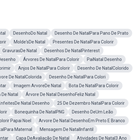
tal
DesenhoDo Natal
Desenho De NatalPara Pano De Prato
orir
Molde'sDe Natal
Presentes De NatalPara Colorir
GravurasDe Natal
Desenhos De NatalPinterest
 Desenho
Árvores De NatalPara Colorir
PaiNatal Desenho
rimir
Anjos De NatalPara Colorir
Desenho De NatalColorido
ore De NatalColorida
Desenho De NatalPara Colori
tar
Imagem ArvoreDe Natal
Bota De NatalPara Colorir
 De Natal
Árvore De Natal DesenhoFeliz Natal
EnfeitesDe Natal Desenho
25 De Dezembro NatalPara Colorir
orir
Bonequinha De NatalPNG
Desenho DeUm Leão
lorir Papai Noel
Arvore De Natal DesenhoEm Preto E Branco
talPara Maternal
Mensagem De NatalInfantil
intar
Capa DeAvaliação De Natal
Atividades De Natal3 Ano