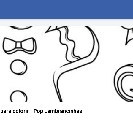
 para colorir - Pop Lembrancinhas