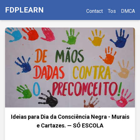
FDPLEARN
Contact
Tos
DMCA
Ideias para Dia da Consciência Negra - Murais
e Cartazes. — SÓ ESCOLA