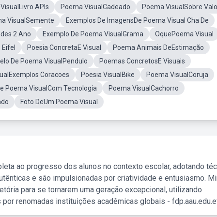
isualLivro APIs
Poema VisualCadeado
Poema VisualSobre Valo
ma VisualSemente
Exemplos De ImagensDe Poema Visual Cha De
ades 2 Ano
Exemplo De Poema VisualGrama
OquePoema Visual
Eifel
Poesia ConcretaE Visual
Poema Animais DeEstimação
elo De Poema VisualPendulo
Poemas ConcretosE Visuais
ualExemplos Coracoes
Poesia VisualBike
Poema VisualCoruja
e Poema VisualCom Tecnologia
Poema VisualCachorro
ado
Foto DeUm Poema Visual
leta ao progresso dos alunos no contexto escolar, adotando té
tênticas e são impulsionadas por criatividade e entusiasmo. M
etória para se tornarem uma geração excepcional, utilizando
 por renomadas instituições acadêmicas globais - fdp.aau.edu.et