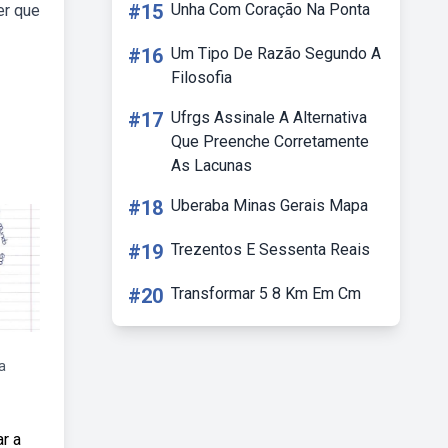
#15
Unha Com Coração Na Ponta
er que
#16
Um Tipo De Razão Segundo A
Filosofia
#17
Ufrgs Assinale A Alternativa
Que Preenche Corretamente
As Lacunas
#18
Uberaba Minas Gerais Mapa
#19
Trezentos E Sessenta Reais
#20
Transformar 5 8 Km Em Cm
a
r a