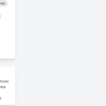
res
cnicas
inha
.