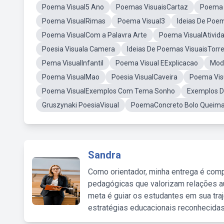
Poema Visual5 Ano
Poemas VisuaisCartaz
Poema V
Poema VisualRimas
Poema Visual3
Ideias De Poe
Poema VisualCom a Palavra Arte
Poema VisualAtivid
Poesia Visuala Camera
Ideias De Poemas VisuaisTorre 
Pema VisualInfantil
Poema Visual EExplicacao
Mod
Poema VisualMao
Poesia VisualCaveira
Poema Vis
Poema VisualExemplos Com Tema Sonho
Exemplos D
Gruszynaki PoesiaVisual
PoemaConcreto Bolo Queim
Sandra
Como orientador, minha entrega é comp
pedagógicas que valorizam relações au
meta é guiar os estudantes em sua traj
estratégias educacionais reconhecidas