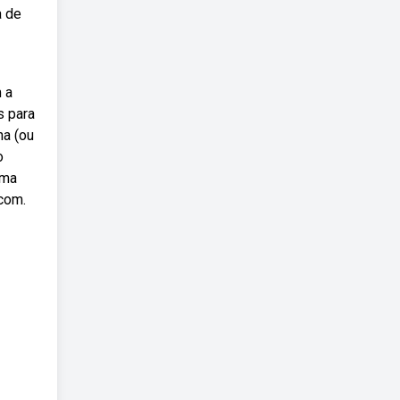
a de
 a
s para
ha (ou
o
rma
 com.