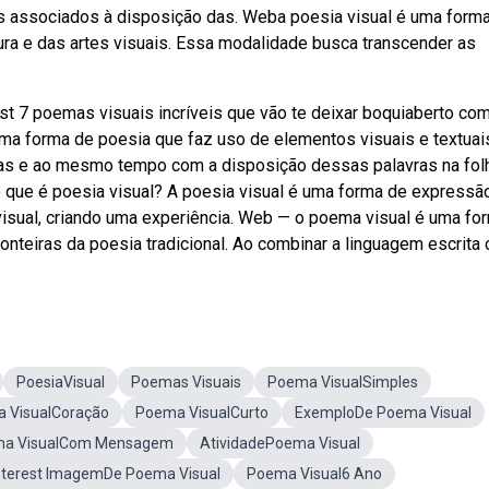
os associados à disposição das. Weba poesia visual é uma form
ura e das artes visuais. Essa modalidade busca transcender as
t 7 poemas visuais incríveis que vão te deixar boquiaberto com
ma forma de poesia que faz uso de elementos visuais e textuai
as e ao mesmo tempo com a disposição dessas palavras na fol
 o que é poesia visual? A poesia visual é uma forma de expressã
visual, criando uma experiência. Web — o poema visual é uma fo
onteiras da poesia tradicional. Ao combinar a linguagem escrita
PoesiaVisual
Poemas Visuais
Poema VisualSimples
 VisualCoração
Poema VisualCurto
ExemploDe Poema Visual
a VisualCom Mensagem
AtividadePoema Visual
nterest ImagemDe Poema Visual
Poema Visual6 Ano