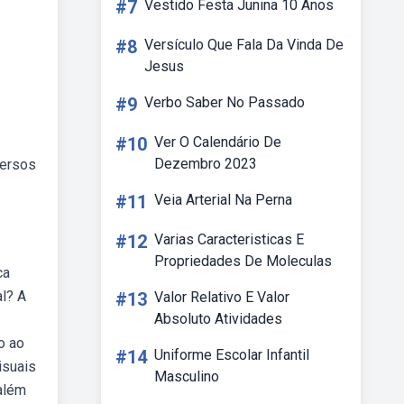
#7
Vestido Festa Junina 10 Anos
#8
Versículo Que Fala Da Vinda De
Jesus
#9
Verbo Saber No Passado
#10
Ver O Calendário De
Dezembro 2023
versos
#11
Veia Arterial Na Perna
#12
Varias Caracteristicas E
Propriedades De Moleculas
ca
al? A
#13
Valor Relativo E Valor
Absoluto Atividades
o ao
#14
Uniforme Escolar Infantil
isuais
Masculino
além