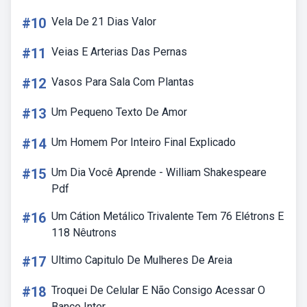
#10
Vela De 21 Dias Valor
#11
Veias E Arterias Das Pernas
#12
Vasos Para Sala Com Plantas
#13
Um Pequeno Texto De Amor
#14
Um Homem Por Inteiro Final Explicado
#15
Um Dia Você Aprende - William Shakespeare
Pdf
#16
Um Cátion Metálico Trivalente Tem 76 Elétrons E
118 Nêutrons
#17
Ultimo Capitulo De Mulheres De Areia
#18
Troquei De Celular E Não Consigo Acessar O
Banco Inter