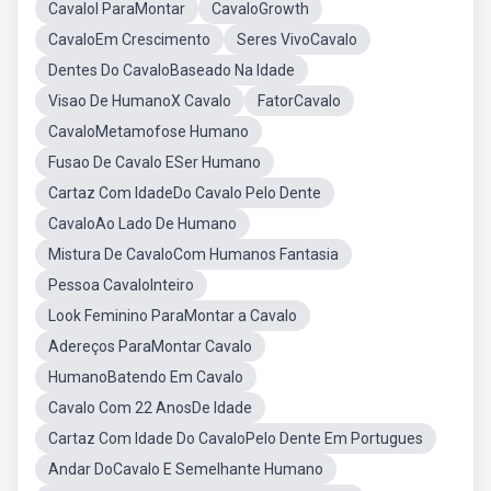
Cavalol ParaMontar
CavaloGrowth
CavaloEm Crescimento
Seres VivoCavalo
Dentes Do CavaloBaseado Na Idade
Visao De HumanoX Cavalo
FatorCavalo
CavaloMetamofose Humano
Fusao De Cavalo ESer Humano
Cartaz Com IdadeDo Cavalo Pelo Dente
CavaloAo Lado De Humano
Mistura De CavaloCom Humanos Fantasia
Pessoa CavaloInteiro
Look Feminino ParaMontar a Cavalo
Adereços ParaMontar Cavalo
HumanoBatendo Em Cavalo
Cavalo Com 22 AnosDe Idade
Cartaz Com Idade Do CavaloPelo Dente Em Portugues
Andar DoCavalo E Semelhante Humano