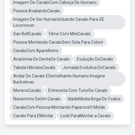
Imagem De CavaloCom Cabeça De Humano
Pessoa AvaliandoCavalo
Imagem De Ser HumanoUsando Cavalo Para SE
Locomover
San BellCavalo
Filme Com MiniCavalo
Pessoa Montando CavaloSem Sela Para Colorir
CavaloCom Aparelheiro
Anatomia Do DenteDe Cavalo
Evulução DoCavalo
Tabela HibridosCavalo
Jornada Evolutiva DoCavalo
Andar Do Cavalo ESemelhante Humano Imagine
Ilustrativas
MorenoCavalo
Entrevista Com TutorDe Cavalo
Naciemnto DeUm Cavalo
IdadeMedia Briga De Cvalos
CavaloCom Pessoa Montando Papercraft Molde
Cavalo Para EMontar
Look ParaMontar a Cavalo