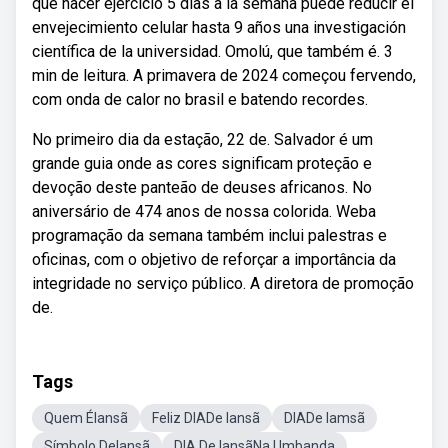
que hacer ejercicio 5 días a la semana puede reducir el
envejecimiento celular hasta 9 años una investigación
científica de la universidad. Omolú, que também é. 3
min de leitura. A primavera de 2024 começou fervendo,
com onda de calor no brasil e batendo recordes.
No primeiro dia da estação, 22 de. Salvador é um
grande guia onde as cores significam proteção e
devoção deste panteão de deuses africanos. No
aniversário de 474 anos de nossa colorida. Weba
programação da semana também inclui palestras e
oficinas, com o objetivo de reforçar a importância da
integridade no serviço público. A diretora de promoção
de.
Tags
Quem ÉIansã
Feliz DIADe Iansã
DIADe Iamsã
Símbolo DeIansã
DIA De IansãNa Umbanda