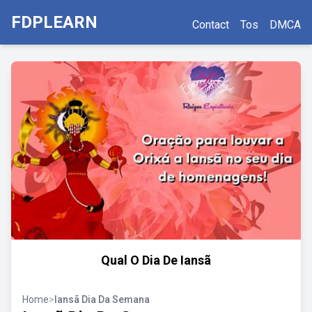
FDPLEARN
Contact
Tos
DMCA
Qual O Dia De Iansã
Home
>
Iansã Dia Da Semana