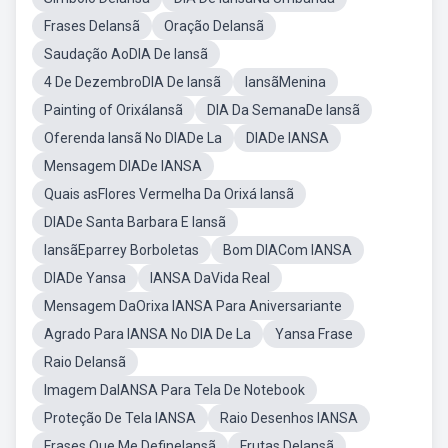
Frases DeIansã
Oração DeIansã
Saudação AoDIA De Iansã
4 De DezembroDIA De Iansã
IansãMenina
Painting of OrixáIansã
DIA Da SemanaDe Iansã
Oferenda Iansã No DIADe La
DIADe IANSA
Mensagem DIADe IANSA
Quais asFlores Vermelha Da Orixá Iansã
DIADe Santa Barbara E Iansã
IansãEparrey Borboletas
Bom DIACom IANSA
DIADe Yansa
IANSA DaVida Real
Mensagem DaOrixa IANSA Para Aniversariante
Agrado Para IANSA No DIA De La
Yansa Frase
Raio DeIansã
Imagem DaIANSA Para Tela De Notebook
Proteção De Tela IANSA
Raio Desenhos IANSA
Frases Que Me DefineIansã
Frutas DeIansã