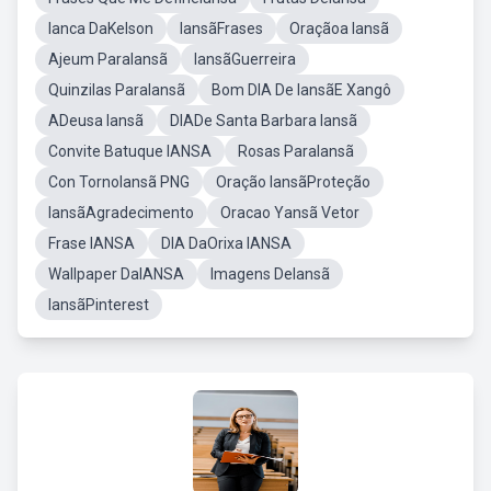
Ianca DaKelson
IansãFrases
Oraçãoa Iansã
Ajeum ParaIansã
IansãGuerreira
Quinzilas ParaIansã
Bom DIA De IansãE Xangô
ADeusa Iansã
DIADe Santa Barbara Iansã
Convite Batuque IANSA
Rosas ParaIansã
Con TornoIansã PNG
Oração IansãProteção
IansãAgradecimento
Oracao Yansã Vetor
Frase IANSA
DIA DaOrixa IANSA
Wallpaper DaIANSA
Imagens DeIansã
IansãPinterest