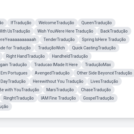
ão
IfTradução
WelcomeTradução
QueenTradução
With UsTradução
Wish YouWere Here Tradução
BackTradução
HereYeaaaaaaaaaah
TenderTradução
Spring IsHere Tradução
de for Tradução
TraduçãoWich
Quick CastingTradução
Right HandTradução
HandheldTradução
gain Tradução
Traducao IMade It Here
TraduçãoMax
o Em Portugues
AvengedTradução
Other Side BeyoncéTradução
 DayTradução
Herewithout You Tradução
LivesTradução
 Be with YouTradução
MarsTradução
ChaseTradução
RinghtTradução
IAM Fine Tradução
GospelTradução
dução