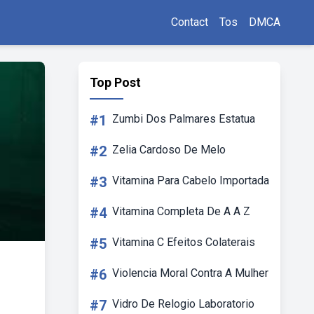
Contact
Tos
DMCA
Top Post
#1
Zumbi Dos Palmares Estatua
#2
Zelia Cardoso De Melo
#3
Vitamina Para Cabelo Importada
#4
Vitamina Completa De A A Z
#5
Vitamina C Efeitos Colaterais
#6
Violencia Moral Contra A Mulher
#7
Vidro De Relogio Laboratorio