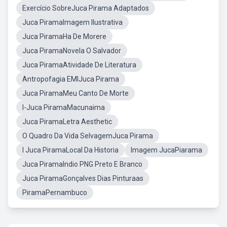
Exercício SobreJuca Pirama Adaptados
Juca PiramaImagem Ilustrativa
Juca PiramaHa De Morere
Juca PiramaNovela O Salvador
Juca PiramaAtividade De Literatura
Antropofagia EMIJuca Pirama
Juca PiramaMeu Canto De Morte
I-Juca PiramaMacunaima
Juca PiramaLetra Aesthetic
O Quadro Da Vida SelvagemJuca Pirama
I Juca PiramaLocal Da Historia
Imagem JucaPiarama
Juca PiramaIndio PNG Preto E Branco
Juca PiramaGonçalves Dias Pinturaas
PiramaPernambuco