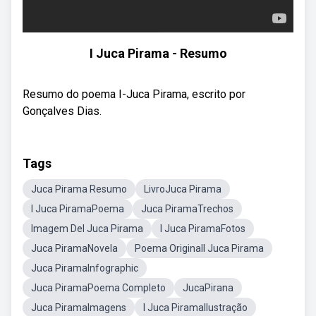
I Juca Pirama - Resumo
Resumo do poema I-Juca Pirama, escrito por
Gonçalves Dias.
Tags
Juca Pirama Resumo
LivroJuca Pirama
I Juca PiramaPoema
Juca PiramaTrechos
Imagem DeI Juca Pirama
I Juca PiramaFotos
Juca PiramaNovela
Poema OriginalI Juca Pirama
Juca PiramaInfographic
Juca PiramaPoema Completo
JucaPirana
Juca PiramaImagens
I Juca PiramaIlustração