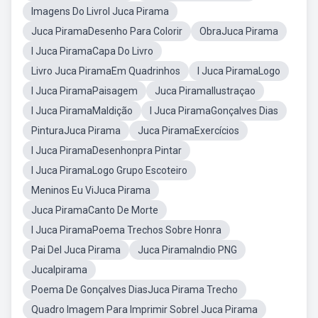
Imagens Do LivroI Juca Pirama
Juca PiramaDesenho Para Colorir
ObraJuca Pirama
I Juca PiramaCapa Do Livro
Livro Juca PiramaEm Quadrinhos
I Juca PiramaLogo
I Juca PiramaPaisagem
Juca PiramaIlustraçao
I Juca PiramaMaldição
I Juca PiramaGonçalves Dias
PinturaJuca Pirama
Juca PiramaExercícios
I Juca PiramaDesenhonpra Pintar
I Juca PiramaLogo Grupo Escoteiro
Meninos Eu ViJuca Pirama
Juca PiramaCanto De Morte
I Juca PiramaPoema Trechos Sobre Honra
Pai DeI Juca Pirama
Juca PiramaIndio PNG
JucaIpirama
Poema De Gonçalves DiasJuca Pirama Trecho
Quadro Imagem Para Imprimir SobreI Juca Pirama