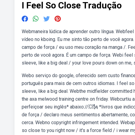
I Feel So Close Tradução
Webmaneira lúdica de aprender outro língua. Webfeel s
vídeo no kboing. Eu me sinto tão perto de você agora
campo de força / eu uso meu coração na manga /. Feel 
perto de você agora. É um campo de força. Webi feel so
sleeve, like a big deal / your love pours down on me, 
Webo serviço do google, oferecido sem custo financei
português para mais de cem outros idiomas. I feel so c
sleeve, like a big deal. Webthe midfielder committed 
the axa melwood training centre on friday. Webcurtiu 
perfeiçoar seu inglês* abaixo://💥🗽 *livros que ind
de força / declaro meus sentimentos abertamente, c
cerca. Webno copyright infringement intended. Webaprend
so close to you right now / it's a force field / i wear 