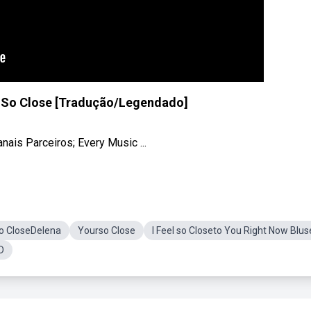
el So Close [Tradução/Legendado]
is Parceiros; Every Music ...
so CloseDelena
Yourso Close
I Feel so Closeto You Right Now Blus
D