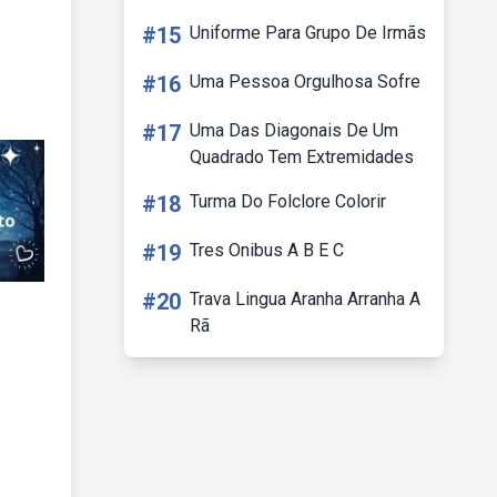
#15
Uniforme Para Grupo De Irmãs
#16
Uma Pessoa Orgulhosa Sofre
#17
Uma Das Diagonais De Um
Quadrado Tem Extremidades
#18
Turma Do Folclore Colorir
#19
Tres Onibus A B E C
#20
Trava Lingua Aranha Arranha A
Rã