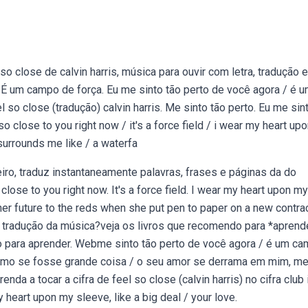
o close de calvin harris, música para ouvir com letra, tradução e
. É um campo de força. Eu me sinto tão perto de você agora / é 
so close (tradução) calvin harris. Me sinto tão perto. Eu me sin
 close to you right now / it's a force field / i wear my heart up
surrounds me like / a waterfa
ro, traduz instantaneamente palavras, frases e páginas da do
lose to you right now. It's a force field. I wear my heart upon my
her future to the reds when she put pen to paper on a new contrac
a tradução da música?veja os livros que recomendo para *aprende
ico para aprender. Webme sinto tão perto de você agora / é um c
omo se fosse grande coisa / o seu amor se derrama em mim, m
a a tocar a cifra de feel so close (calvin harris) no cifra club i
my heart upon my sleeve, like a big deal / your love.