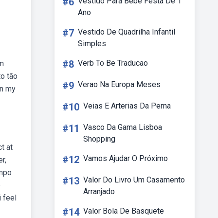
#6
Vestido Para Bebe Festa De 1
Ano
#7
Vestido De Quadrilha Infantil
Simples
#8
Verb To Be Traducao
um
to tão
#9
Verao Na Europa Meses
on my
#10
Veias E Arterias Da Perna
#11
Vasco Da Gama Lisboa
Shopping
t at
#12
Vamos Ajudar O Próximo
r,
ampo
#13
Valor Do Livro Um Casamento
e
Arranjado
 feel
#14
Valor Bola De Basquete