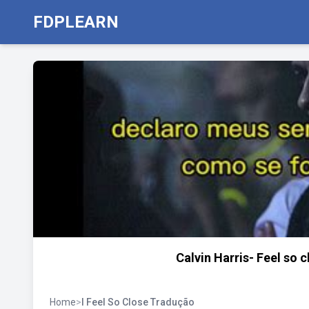
FDPLEARN
Calvin Harris- Feel so
Home
>
I Feel So Close Tradução