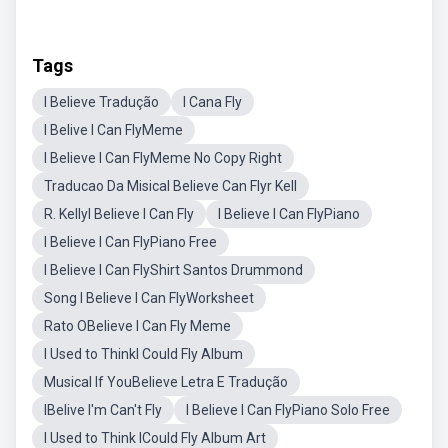
Tags
I Believe Tradução
I Cana Fly
I Belive I Can FlyMeme
I Believe I Can FlyMeme No Copy Right
Traducao Da MisicaI Believe Can Flyr Kell
R. KellyI Believe I Can Fly
I Believe I Can FlyPiano
I Believe I Can FlyPiano Free
I Believe I Can FlyShirt Santos Drummond
Song I Believe I Can FlyWorksheet
Rato OBelieve I Can Fly Meme
I Used to ThinkI Could Fly Album
Musical If YouBelieve Letra E Tradução
IBelive I'm Can't Fly
I Believe I Can FlyPiano Solo Free
I Used to Think ICould Fly Album Art