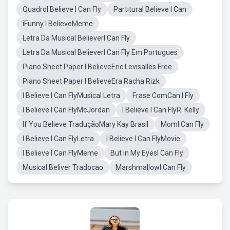
QuadroI Believe I Can Fly
PartituraI Believe I Can
iFunny I BelieveMeme
Letra Da Musical BelieverI Can Fly
Letra Da Musical BelieverI Can Fly Em Portugues
Piano Sheet Paper I BelieveEric Levisalles Free
Piano Sheet Paper I BelieveEra Racha Rizk
I Believe I Can FlyMusical Letra
Frase ComCan I Fly
I Believe I Can FlyMcJordan
I Believe I Can FlyR. Kelly
If You Believe TraduçãoMary Kay Brasil
MomI Can Fly
I Believe I Can FlyLetra
I Believe I Can FlyMovie
I Believe I Can FlyMeme
But in My EyesI Can Fly
Musical Beliver Tradocao
MarshmallowI Can Fly