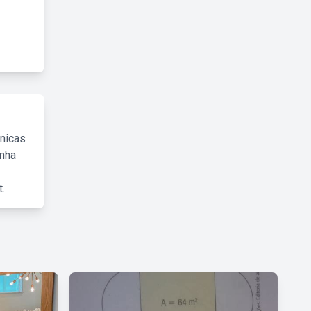
cnicas
inha
.