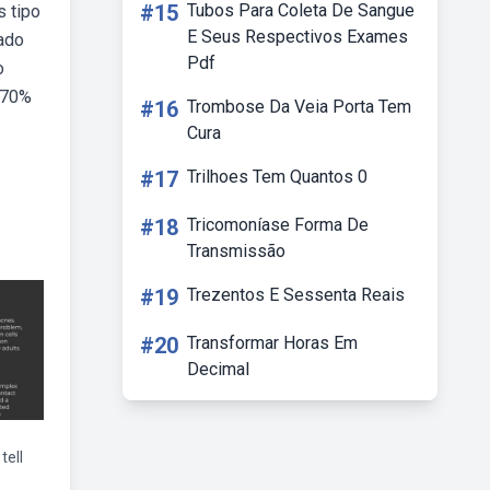
#15
Tubos Para Coleta De Sangue
 tipo
E Seus Respectivos Exames
gado
Pdf
o
 70%
#16
Trombose Da Veia Porta Tem
Cura
#17
Trilhoes Tem Quantos 0
#18
Tricomoníase Forma De
Transmissão
#19
Trezentos E Sessenta Reais
#20
Transformar Horas Em
Decimal
tell