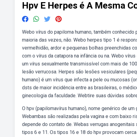
Hpv E Herpes é A Mesma Co
Webo vírus do papiloma humano, também conhecido po
maioria das vezes, não. Webo herpes tipo 1 é respons
vermelhidão, ardor e pequenas bolhas preenchidas co
com o vírus da catapora na infância ou na. Webo víru
um vírus sexualmente transmissível com mais de 100 
lesão verrucosa. Herpes são lesões vesiculares (peq
humano) é um vírus que infecta a pele ou mucosas (or
dsts de maior incidência entre as brasileiras, o médi
ginecologia da faculdade. Webtire suas dúvidas sobr
O hpv (papilomavírus humano), nome genérico de um g
Webambas são realizadas pela vagina e com baixo risc
depende do contato de. Webas verrugas anogenitais
tipos 6 e 11. Os tipos 16 e 18 do hpv provocam cerc