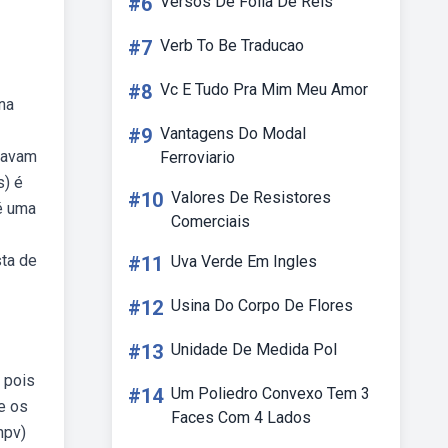
#6
Versos De Folia De Reis
#7
Verb To Be Traducao
#8
Vc E Tudo Pra Mim Meu Amor
na
#9
Vantagens Do Modal
inavam
Ferroviario
s) é
#10
Valores De Resistores
é uma
Comerciais
sta de
#11
Uva Verde Em Ingles
#12
Usina Do Corpo De Flores
#13
Unidade De Medida Pol
 pois
#14
Um Poliedro Convexo Tem 3
e os
Faces Com 4 Lados
hpv)