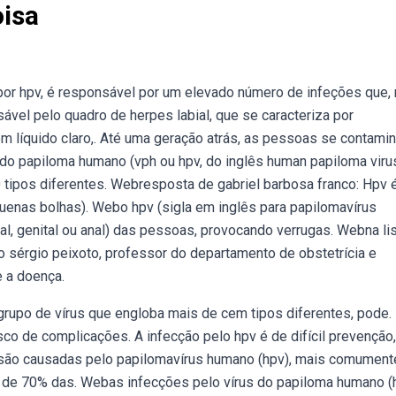
isa
r hpv, é responsável por um elevado número de infeções que, 
ável pelo quadro de herpes labial, que se caracteriza por
m líquido claro,. Até uma geração atrás, as pessoas se contam
s do papiloma humano (vph ou hpv, do inglês human papiloma viru
tipos diferentes. Webresposta de gabriel barbosa franco: Hpv 
uenas bolhas). Webo hpv (sigla em inglês para papilomavírus
al, genital ou anal) das pessoas, provocando verrugas. Webna li
co sérgio peixoto, professor do departamento de obstetrícia e
e a doença.
rupo de vírus que engloba mais de cem tipos diferentes, pode.
o de complicações. A infecção pelo hpv é de difícil prevenção,
 são causadas pelo papilomavírus humano (hpv), mais comument
a de 70% das. Webas infecções pelo vírus do papiloma humano (