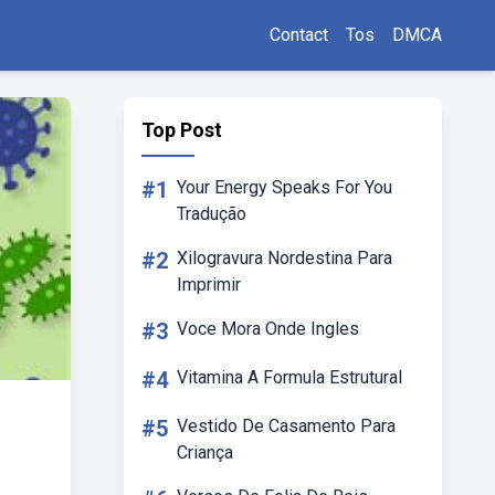
Contact
Tos
DMCA
Top Post
#1
Your Energy Speaks For You
Tradução
#2
Xilogravura Nordestina Para
Imprimir
#3
Voce Mora Onde Ingles
#4
Vitamina A Formula Estrutural
#5
Vestido De Casamento Para
Criança