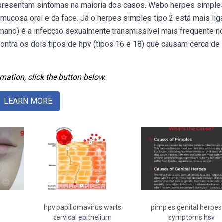
resentam sintomas na maioria dos casos. Webo herpes simples
a mucosa oral e da face. Já o herpes simples tipo 2 está mais li
mano) é a infecção sexualmente transmissível mais frequente n
ntra os dois tipos de hpv (tipos 16 e 18) que causam cerca de
mation, click the button below.
LEARN MORE
hpv papillomavirus warts
pimples genital herpes 
cervical epithelium
symptoms hsv