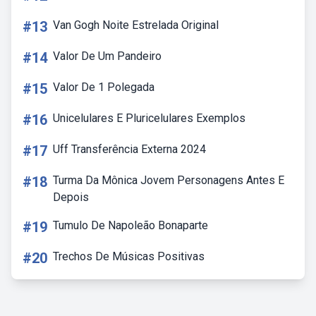
#13
Van Gogh Noite Estrelada Original
#14
Valor De Um Pandeiro
#15
Valor De 1 Polegada
#16
Unicelulares E Pluricelulares Exemplos
#17
Uff Transferência Externa 2024
#18
Turma Da Mônica Jovem Personagens Antes E
Depois
#19
Tumulo De Napoleão Bonaparte
#20
Trechos De Músicas Positivas