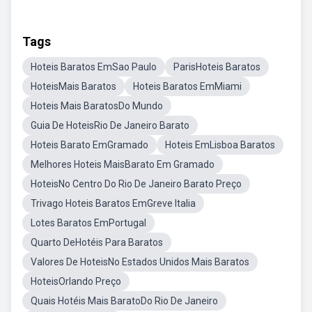
Tags
Hoteis Baratos EmSao Paulo
ParisHoteis Baratos
HoteisMais Baratos
Hoteis Baratos EmMiami
Hoteis Mais BaratosDo Mundo
Guia De HoteisRio De Janeiro Barato
Hoteis Barato EmGramado
Hoteis EmLisboa Baratos
Melhores Hoteis MaisBarato Em Gramado
HoteisNo Centro Do Rio De Janeiro Barato Preço
Trivago Hoteis Baratos EmGreve Italia
Lotes Baratos EmPortugal
Quarto DeHotéis Para Baratos
Valores De HoteisNo Estados Unidos Mais Baratos
HoteisOrlando Preço
Quais Hotéis Mais BaratoDo Rio De Janeiro