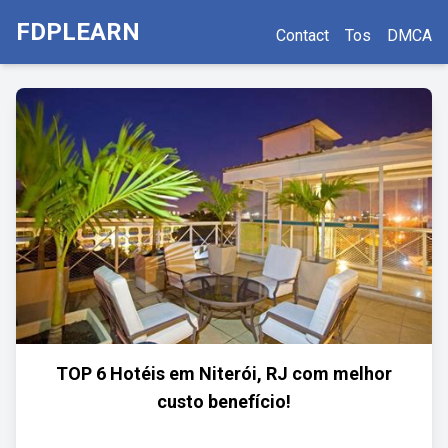
FDPLEARN
Contact
Tos
DMCA
TOP 6 Hotéis em Niterói, RJ com melhor
custo benefício!