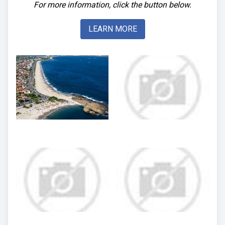
For more information, click the button below.
LEARN MORE