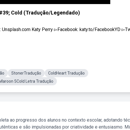
&#39; Cold (Tradução/Legendado)
oto: Unsplash.com Katy Perry ▻Facebook: katy.to/FacebookYD ▻Twi
ão
StonerTradução
ColdHeart Tradução
Maroon 5Cold Letra Tradução
leta ao progresso dos alunos no contexto escolar, adotando té
tênticas e são impulsionadas por criatividade e entusiasmo. M