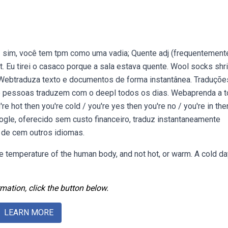
/ sim, você tem tpm como uma vadia; Quente adj (frequentement
. Eu tirei o casaco porque a sala estava quente. Wool socks shri
. Webtraduza texto e documentos de forma instantânea. Traduçõe
de pessoas traduzem com o deepl todos os dias. Webaprenda a t
u're hot then you're cold / you're yes then you're no / you're in the
oogle, oferecido sem custo financeiro, traduz instantaneamente
 de cem outros idiomas.
 temperature of the human body, and not hot, or warm. A cold da
mation, click the button below.
LEARN MORE