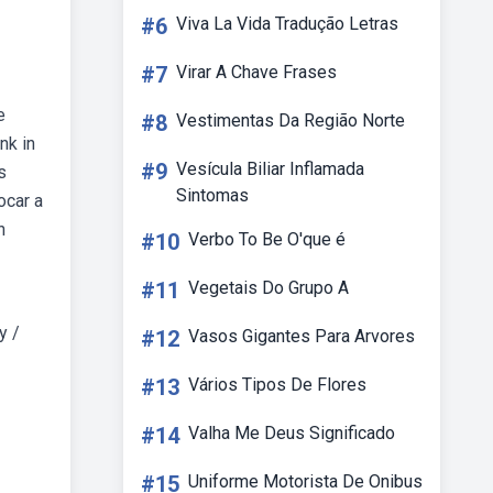
#6
Viva La Vida Tradução Letras
#7
Virar A Chave Frases
e
#8
Vestimentas Da Região Norte
nk in
#9
Vesícula Biliar Inflamada
s
Sintomas
ocar a
n
#10
Verbo To Be O'que é
#11
Vegetais Do Grupo A
y /
#12
Vasos Gigantes Para Arvores
#13
Vários Tipos De Flores
#14
Valha Me Deus Significado
#15
Uniforme Motorista De Onibus