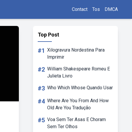
Contact
Tos
DMCA
Top Post
#1
Xilogravura Nordestina Para
Imprimir
#2
William Shakespeare Romeu E
Julieta Livro
#3
Who Which Whose Quando Usar
#4
Where Are You From And How
Old Are You Tradução
#5
Voa Sem Ter Asas E Choram
Sem Ter Olhos