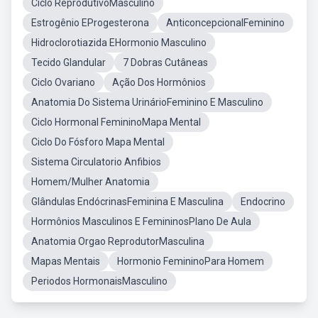
Ciclo ReprodutivoMasculino
Estrogênio EProgesterona
AnticoncepcionalFeminino
Hidroclorotiazida EHormonio Masculino
Tecido Glandular
7 Dobras Cutâneas
Ciclo Ovariano
Ação Dos Hormônios
Anatomia Do Sistema UrinárioFeminino E Masculino
Ciclo Hormonal FemininoMapa Mental
Ciclo Do Fósforo Mapa Mental
Sistema Circulatorio Anfibios
Homem/Mulher Anatomia
Glândulas EndócrinasFeminina E Masculina
Endocrino
Hormônios Masculinos E FemininosPlano De Aula
Anatomia Orgao ReprodutorMasculina
Mapas Mentais
Hormonio FemininoPara Homem
Periodos HormonaisMasculino