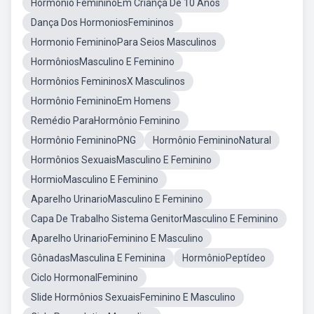
Hormônio FemininoEm Criança De 10 Anos
Dança Dos HormoniosFemininos
Hormonio FemininoPara Seios Masculinos
HormôniosMasculino E Feminino
Hormônios FemininosX Masculinos
Hormônio FemininoEm Homens
Remédio ParaHormônio Feminino
Hormônio FemininoPNG
Hormônio FemininoNatural
Hormônios SexuaisMasculino E Feminino
HormioMasculino E Feminino
Aparelho UrinarioMasculino E Feminino
Capa De Trabalho Sistema GenitorMasculino E Feminino
Aparelho UrinarioFeminino E Masculino
GônadasMasculina E Feminina
HormônioPeptídeo
Ciclo HormonalFeminino
Slide Hormônios SexuaisFeminino E Masculino