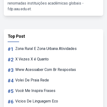
renomadas instituições acadêmicas globais -
fdp.aau.edu.et.
Top Post
#1
Zona Rural E Zona Urbana Atividades
#2
X Vezes X é Quanto
#3
Www Acessaber Com Br Respostas
#4
Volei De Praia Rede
#5
Você Me Inspira Frases
#6
Vicios De Linguagem Eco