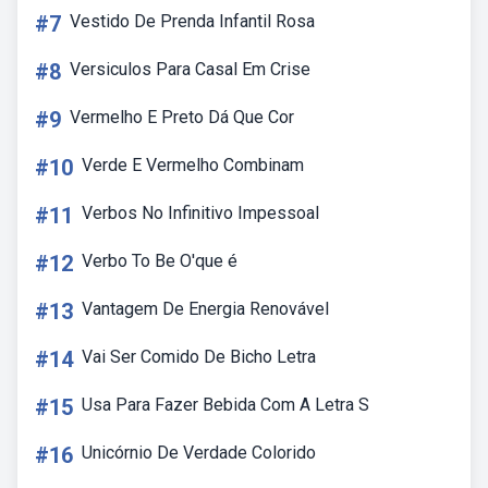
#7
Vestido De Prenda Infantil Rosa
#8
Versiculos Para Casal Em Crise
#9
Vermelho E Preto Dá Que Cor
#10
Verde E Vermelho Combinam
#11
Verbos No Infinitivo Impessoal
#12
Verbo To Be O'que é
#13
Vantagem De Energia Renovável
#14
Vai Ser Comido De Bicho Letra
#15
Usa Para Fazer Bebida Com A Letra S
#16
Unicórnio De Verdade Colorido