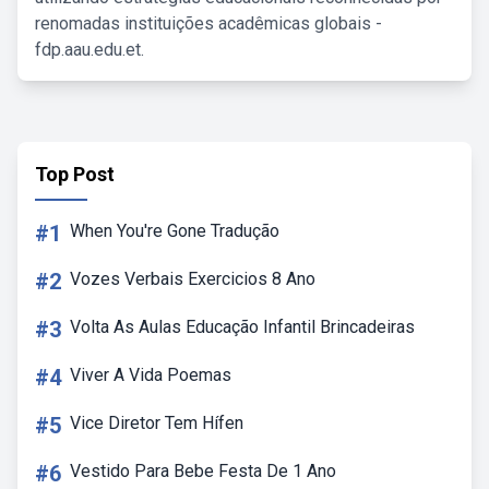
renomadas instituições acadêmicas globais -
fdp.aau.edu.et.
Top Post
#1
When You're Gone Tradução
#2
Vozes Verbais Exercicios 8 Ano
#3
Volta As Aulas Educação Infantil Brincadeiras
#4
Viver A Vida Poemas
#5
Vice Diretor Tem Hífen
#6
Vestido Para Bebe Festa De 1 Ano