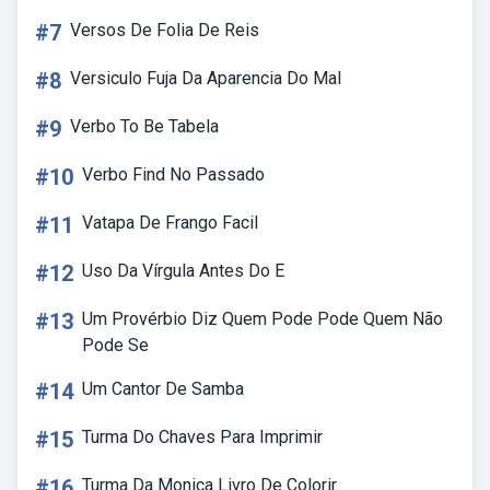
#7
Versos De Folia De Reis
#8
Versiculo Fuja Da Aparencia Do Mal
#9
Verbo To Be Tabela
#10
Verbo Find No Passado
#11
Vatapa De Frango Facil
#12
Uso Da Vírgula Antes Do E
#13
Um Provérbio Diz Quem Pode Pode Quem Não
Pode Se
#14
Um Cantor De Samba
#15
Turma Do Chaves Para Imprimir
#16
Turma Da Monica Livro De Colorir