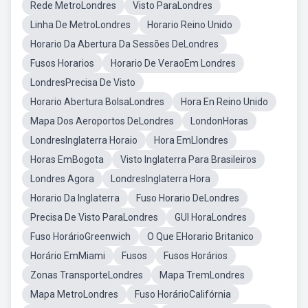
Rede MetroLondres
Visto ParaLondres
Linha De MetroLondres
Horario Reino Unido
Horario Da Abertura Da Sessões DeLondres
Fusos Horarios
Horario De VeraoEm Londres
LondresPrecisa De Visto
Horario Abertura BolsaLondres
Hora En Reino Unido
Mapa Dos Aeroportos DeLondres
LondonHoras
LondresInglaterra Horaio
Hora EmLlondres
Horas EmBogota
Visto Inglaterra Para Brasileiros
Londres Agora
LondresInglaterra Hora
Horario Da Inglaterra
Fuso Horario DeLondres
Precisa De Visto ParaLondres
GUI HoraLondres
Fuso HorárioGreenwich
O Que EHorario Britanico
Horário EmMiami
Fusos
Fusos Horários
Zonas TransporteLondres
Mapa TremLondres
Mapa MetroLondres
Fuso HorárioCalifórnia