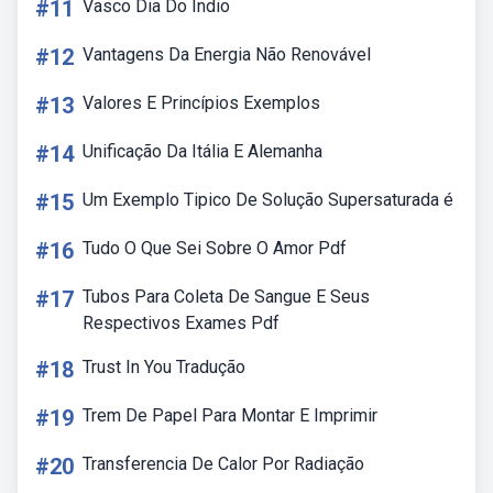
#11
Vasco Dia Do Indio
#12
Vantagens Da Energia Não Renovável
#13
Valores E Princípios Exemplos
#14
Unificação Da Itália E Alemanha
#15
Um Exemplo Tipico De Solução Supersaturada é
#16
Tudo O Que Sei Sobre O Amor Pdf
#17
Tubos Para Coleta De Sangue E Seus
Respectivos Exames Pdf
#18
Trust In You Tradução
#19
Trem De Papel Para Montar E Imprimir
#20
Transferencia De Calor Por Radiação