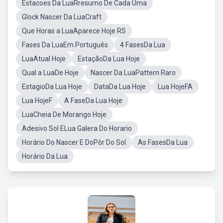
Estacoes Da LuaRresumo De Cada Uma
Glock Nascer Da LuaCraft
Que Horas a LuaAparece Hoje RS
Fases Da LuaEm Português
4 FasesDa Lua
LuaAtual Hoje
EstaçãoDa Lua Hoje
Qual a LuaDe Hoje
Nascer Da LuaPattern Raro
EstagioDa Lua Hoje
DataDa Lua Hoje
Lua HojeFA
Lua HojeF
A FaseDa Lua Hoje
LuaCheia De Morango Hoje
Adesivo Sol ELua Galera Do Horario
Horário Do Nascer E DoPôr Do Sol
As FasesDa Lua
Horário Da Lua