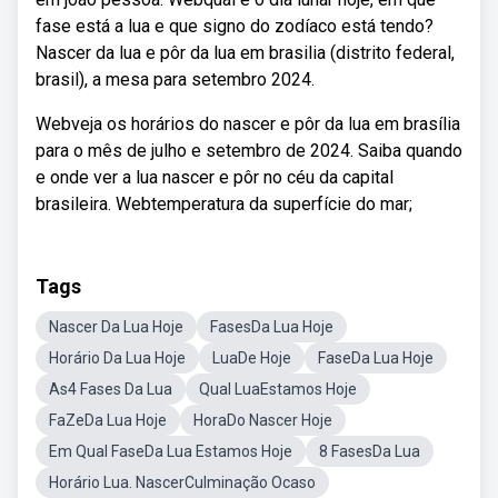
fase está a lua e que signo do zodíaco está tendo?
Nascer da lua e pôr da lua em brasilia (distrito federal,
brasil), a mesa para setembro 2024.
Webveja os horários do nascer e pôr da lua em brasília
para o mês de julho e setembro de 2024. Saiba quando
e onde ver a lua nascer e pôr no céu da capital
brasileira. Webtemperatura da superfície do mar;
Tags
Nascer Da Lua Hoje
FasesDa Lua Hoje
Horário Da Lua Hoje
LuaDe Hoje
FaseDa Lua Hoje
As4 Fases Da Lua
Qual LuaEstamos Hoje
FaZeDa Lua Hoje
HoraDo Nascer Hoje
Em Qual FaseDa Lua Estamos Hoje
8 FasesDa Lua
Horário Lua. NascerCulminação Ocaso