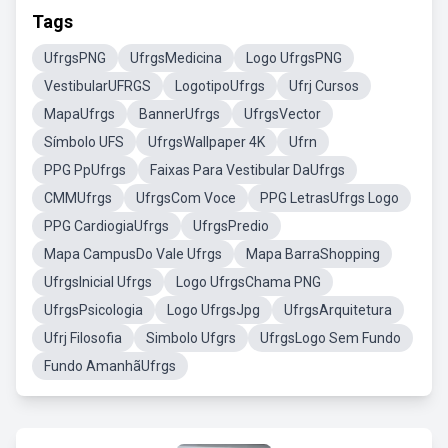
Tags
UfrgsPNG
UfrgsMedicina
Logo UfrgsPNG
VestibularUFRGS
LogotipoUfrgs
Ufrj Cursos
MapaUfrgs
BannerUfrgs
UfrgsVector
Símbolo UFS
UfrgsWallpaper 4K
Ufrn
PPG PpUfrgs
Faixas Para Vestibular DaUfrgs
CMMUfrgs
UfrgsCom Voce
PPG LetrasUfrgs Logo
PPG CardiogiaUfrgs
UfrgsPredio
Mapa CampusDo Vale Ufrgs
Mapa BarraShopping
UfrgsInicial Ufrgs
Logo UfrgsChama PNG
UfrgsPsicologia
Logo UfrgsJpg
UfrgsArquitetura
Ufrj Filosofia
Simbolo Ufgrs
UfrgsLogo Sem Fundo
Fundo AmanhãUfrgs