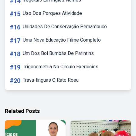
#14
#15
Uso Dos Porques Atividade
#16
Unidades De Conservação Pernambuco
#17
Uma Nova Educação Filme Completo
#18
Um Dos Boi Bumbás De Parintins
#19
Trigonometria No Circulo Exercicios
#20
Trava-línguas O Rato Roeu
Related Posts