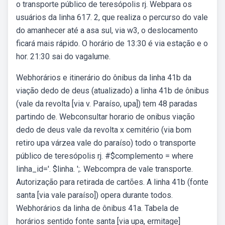
o transporte público de teresópolis rj. Webpara os
usuários da linha 617. 2, que realiza o percurso do vale
do amanhecer até a asa sul, via w3, o deslocamento
ficará mais rápido. O horário de 13:30 é via estação e o
hor. 21:30 sai do vagalume.
Webhorários e itinerário do ônibus da linha 41b da
viação dedo de deus (atualizado) a linha 41b de ônibus
(vale da revolta [via v. Paraíso, upa]) tem 48 paradas
partindo de. Webconsultar horario de onibus viação
dedo de deus vale da revolta x cemitério (via bom
retiro upa várzea vale do paraíso) todo o transporte
público de teresópolis rj. #$complemento = where
linha_id='. $linha. ';. Webcompra de vale transporte.
Autorização para retirada de cartões. A linha 41b (fonte
santa [via vale paraíso]) opera durante todos.
Webhorários da linha de ônibus 41a. Tabela de
horários sentido fonte santa [via upa, ermitage]