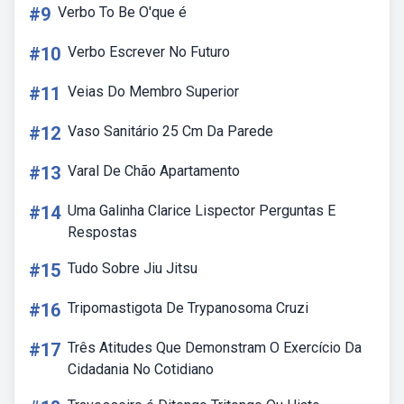
#9
Verbo To Be O'que é
#10
Verbo Escrever No Futuro
#11
Veias Do Membro Superior
#12
Vaso Sanitário 25 Cm Da Parede
#13
Varal De Chão Apartamento
#14
Uma Galinha Clarice Lispector Perguntas E
Respostas
#15
Tudo Sobre Jiu Jitsu
#16
Tripomastigota De Trypanosoma Cruzi
#17
Três Atitudes Que Demonstram O Exercício Da
Cidadania No Cotidiano