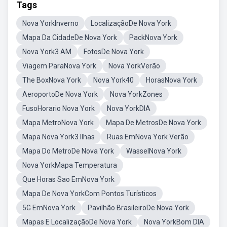
Tags
Nova YorkInverno
LocalizaçãoDe Nova York
Mapa Da CidadeDe Nova York
PackNova York
Nova York3 AM
FotosDe Nova York
Viagem ParaNova York
Nova YorkVerão
The BoxNova York
Nova York40
HorasNova York
AeroportoDe Nova York
Nova YorkZones
FusoHorario Nova York
Nova YorkDIA
Mapa MetroNova York
Mapa De MetrosDe Nova York
Mapa Nova York3 Ilhas
Ruas EmNova York Verão
Mapa Do MetroDe Nova York
WasselNova York
Nova YorkMapa Temperatura
Que Horas Sao EmNova York
Mapa De Nova YorkCom Pontos Turísticos
5G EmNova York
Pavilhão BrasileiroDe Nova York
Mapas E LocalizaçãoDe Nova York
Nova YorkBom DIA