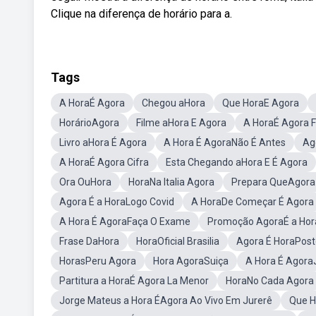
Clique na diferença de horário para a.
Tags
A HoraÉ Agora
Chegou aHora
Que HoraE Agora
HorárioAgora
Filme aHora E Agora
A HoraÉ Agora 
Livro aHora É Agora
A Hora É AgoraNão É Antes
Ag
A HoraÉ Agora Cifra
Esta Chegando aHora E É Agora
Ora OuHora
HoraNa Italia Agora
Prepara QueAgora
Agora É a HoraLogo Covid
A HoraDe Começar É Agora
A Hora É AgoraFaça O Exame
Promoção AgoraÉ a Hor
Frase DaHora
HoraOficial Brasilia
Agora É HoraPost
HorasPeru Agora
Hora AgoraSuiça
A Hora É Agora
Partitura a HoraÉ Agora La Menor
HoraNo Cada Agora
Jorge Mateus a Hora ÉAgora Ao Vivo Em Jurerê
Que H