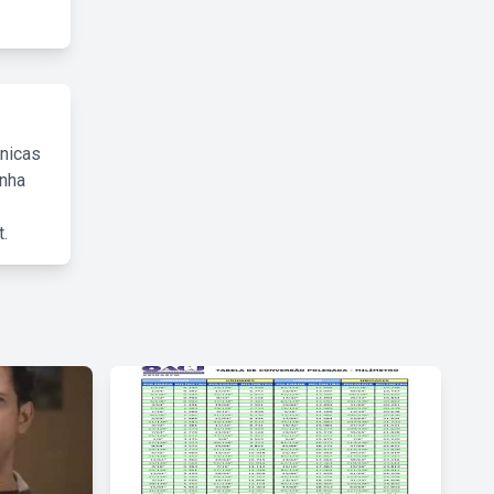
cnicas
inha
.