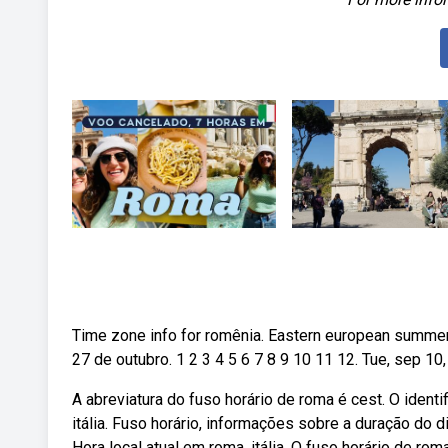
Time zone info for romênia. Eastern european summer 
27 de outubro. 1 2 3 4 5 6 7 8 9 10 11 12. Tue, sep 10,
A abreviatura do fuso horário de roma é cest. O identi
itália. Fuso horário, informações sobre a duração do
Hora local atual em roma, itália. O fuso horário de ro