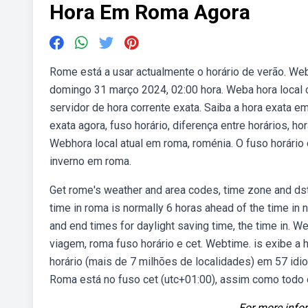
Hora Em Roma Agora
Rome está a usar actualmente o horário de verão. Webc
domingo 31 março 2024, 02:00 hora. Weba hora local c
servidor de hora corrente exata. Saiba a hora exata em
exata agora, fuso horário, diferença entre horários, ho
Webhora local atual em roma, roménia. O fuso horário
inverno em roma.
Get rome's weather and area codes, time zone and ds
time in roma is normally 6 horas ahead of the time in
and end times for daylight saving time, the time in. W
viagem, roma fuso horário e cet. Webtime. is exibe a 
horário (mais de 7 milhões de localidades) em 57 idi
Roma está no fuso cet (utc+01:00), assim como todo o 
For more infor