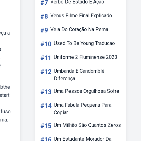
#7
Verbo De Estado E Ação
#8
Venus Filme Final Explicado
#9
Veia Do Coração Na Perna
eça a
#10
Used To Be Young Traducao
a
#11
Uniforme 2 Fluminense 2023
.
e
#12
Umbanda E Candomblé
Diferença
ebthe
#13
Uma Pessoa Orgulhosa Sofre
start
#14
Uma Fabula Pequena Para
 fuso
Copiar
oma.
#15
Um Milhão São Quantos Zeros
#16
Um Estudante Morador Da