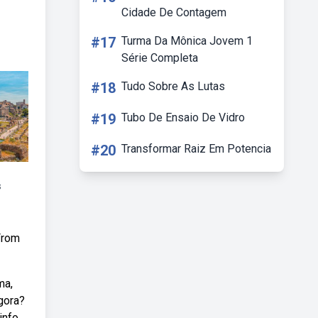
Cidade De Contagem
#17
Turma Da Mônica Jovem 1
Série Completa
#18
Tudo Sobre As Lutas
#19
Tubo De Ensaio De Vidro
#20
Transformar Raiz Em Potencia
s
From
ma,
gora?
info