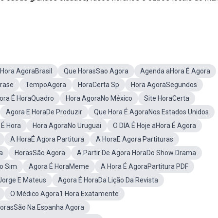
Hora AgoraBrasil
Que HorasSao Agora
Agenda aHora É Agora
Frase
TempoAgora
HoraCerta Sp
Hora AgoraSegundos
ora É HoraQuadro
Hora AgoraNo México
Site HoraCerta
Agora E HoraDe Produzir
Que Hora É AgoraNos Estados Unidos
 É Hora
Hora AgoraNo Uruguai
O DIA É Hoje aHora É Agora
A HoraÉ Agora Partitura
A HoraE Agora Partituras
a
HorasSão Agora
A Partir De Agora HoraDo Show Drama
o Sim
Agora É HoraMeme
A Hora É AgoraPartitura PDF
Jorge E Mateus
Agora É HoraDa Lição Da Revista
O Médico Agora1 Hora Exatamente
orasSão Na Espanha Agora