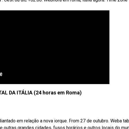
AL DA ITÁLIA (24 horas em Roma)
iantado em relação a nova iorque. From 27 de outubro. Weba tab
a e outras grandes cidades, fusos horários e outros locais do mu