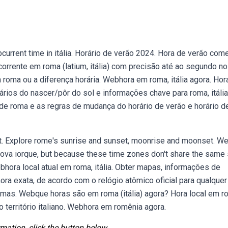
urrent time in itália. Horário de verão 2024. Hora de verão com
orrente em roma (latium, itália) com precisão até ao segundo no
 roma ou a diferença horária. Webhora em roma, itália agora. Hor
rários do nascer/pôr do sol e informações chave para roma, itália
 de roma e as regras de mudança do horário de verão e horário d
t. Explore rome's sunrise and sunset, moonrise and moonset. W
 nova iorque, but because these time zones don't share the same 
ebhora local atual em roma, itália. Obter mapas, informações de
hora exata, de acordo com o relógio atômico oficial para qualquer
omas. Webque horas são em roma (itália) agora? Hora local em r
território italiano. Webhora em romênia agora.
mation, click the button below.