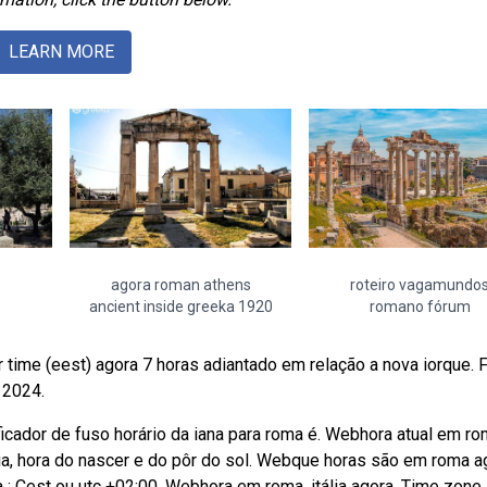
LEARN MORE
agora roman athens
roteiro vagamundo
ancient inside greeka 1920
romano fórum
time (eest) agora 7 horas adiantado em relação a nova iorque. 
 2024.
ficador de fuso horário da iana para roma é. Webhora atual em ro
 dia, hora do nascer e do pôr do sol. Webque horas são em roma a
ma : Cest ou utc +02:00. Webhora em roma, itália agora. Time zone 