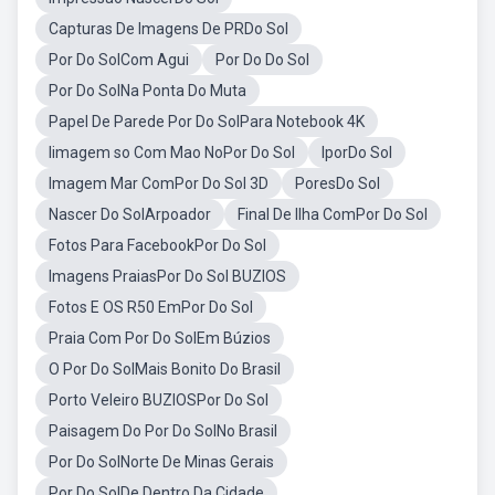
Capturas De Imagens De PRDo Sol
Por Do SolCom Agui
Por Do Do Sol
Por Do SolNa Ponta Do Muta
Papel De Parede Por Do SolPara Notebook 4K
Iimagem so Com Mao NoPor Do Sol
IporDo Sol
Imagem Mar ComPor Do Sol 3D
PoresDo Sol
Nascer Do SolArpoador
Final De Ilha ComPor Do Sol
Fotos Para FacebookPor Do Sol
Imagens PraiasPor Do Sol BUZIOS
Fotos E OS R50 EmPor Do Sol
Praia Com Por Do SolEm Búzios
O Por Do SolMais Bonito Do Brasil
Porto Veleiro BUZIOSPor Do Sol
Paisagem Do Por Do SolNo Brasil
Por Do SolNorte De Minas Gerais
Por Do SolDe Dentro Da Cidade