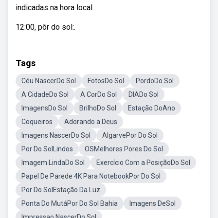
indicadas na hora local.
12:00, pôr do sol:.
Tags
Céu NascerDo Sol
FotosDo Sol
PordoDo Sol
A CidadeDo Sol
A CorDo Sol
DIADo Sol
ImagensDo Sol
BrilhoDo Sol
Estação DoAno
Coqueiros
Adorando a Deus
Imagens NascerDo Sol
AlgarvePor Do Sol
Por Do SolLindos
OSMelhores Pores Do Sol
Imagem LindaDo Sol
Exercício Com a PosiçãoDo Sol
Papel De Parede 4K Para NotebookPor Do Sol
Por Do SolEstação Da Luz
Ponta Do MutáPor Do Sol Bahia
Imagens DeSol
Impressao NascerDo Sol