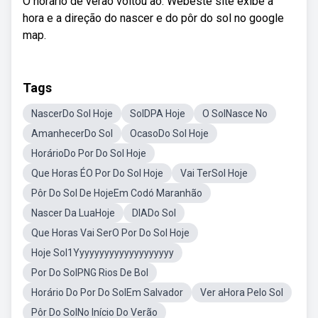
O horário de verão voltou ao. Webeste site exibe a
hora e a direção do nascer e do pôr do sol no google
map.
Tags
NascerDo Sol Hoje
SolDPA Hoje
O SolNasce No
AmanhecerDo Sol
OcasoDo Sol Hoje
HorárioDo Por Do Sol Hoje
Que Horas ÉO Por Do Sol Hoje
Vai TerSol Hoje
Pôr Do Sol De HojeEm Codó Maranhão
Nascer Da LuaHoje
DIADo Sol
Que Horas Vai SerO Por Do Sol Hoje
Hoje Sol1Yyyyyyyyyyyyyyyyyyyy
Por Do SolPNG Rios De Bol
Horário Do Por Do SolEm Salvador
Ver aHora Pelo Sol
Pôr Do SolNo Início Do Verão