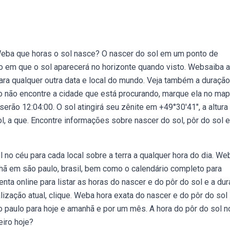
 Weba que horas o sol nasce? O nascer do sol em um ponto de
o em que o sol aparecerá no horizonte quando visto. Websaiba 
para qualquer outra data e local do mundo. Veja também a duraçã
o não encontre a cidade que está procurando, marque ela no ma
rão 12:04:00. O sol atingirá seu zênite em +49°30′41″, a altura
l, a que. Encontre informações sobre nascer do sol, pôr do sol e
 no céu para cada local sobre a terra a qualquer hora do dia. We
hã em são paulo, brasil, bem como o calendário completo para
a online para listar as horas do nascer e do pôr do sol e a du
alização atual, clique. Weba hora exata do nascer e do pôr do sol
ão paulo para hoje e amanhã e por um mês. A hora do pôr do sol n
eiro hoje?