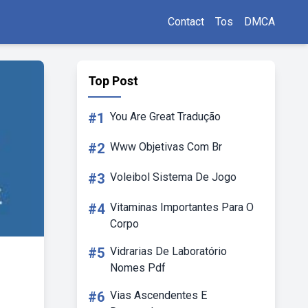
Contact
Tos
DMCA
Top Post
#1
You Are Great Tradução
#2
Www Objetivas Com Br
#3
Voleibol Sistema De Jogo
#4
Vitaminas Importantes Para O
Corpo
#5
Vidrarias De Laboratório
Nomes Pdf
#6
Vias Ascendentes E