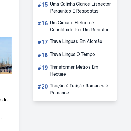
#15
Uma Galinha Clarice Lispector
Perguntas E Respostas
#16
Um Circuito Eletrico é
Constituido Por Um Resistor
#17
Trava Linguas Em Alemão
#18
Trava Lingua O Tempo
#19
Transformar Metros Em
Hectare
#20
Traição é Traição Romance é
Romance
r do
o