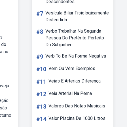
Descendentes
#7
Vesícula Biliar Fisiologicamente
Distendida
#8
Verbo Trabalhar Na Segunda
as
Pessoa Do Pretérito Perfeito
o do
Do Subjuntivo
pa ou
#9
Verb To Be Na Forma Negativa
#10
Vem Ou Vêm Exemplos
#11
Veias E Arterias Diferença
bveja
#12
Veia Arterial Na Perna
ração
#13
Valores Das Notas Musicais
 são
oturno
#14
Valor Piscina De 1000 Litros