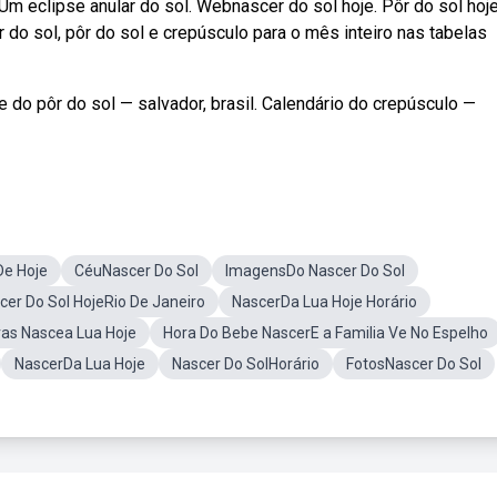
 eclipse anular do sol. Webnascer do sol hoje. Pôr do sol hoje
do sol, pôr do sol e crepúsculo para o mês inteiro nas tabelas
e do pôr do sol — salvador, brasil. Calendário do crepúsculo —
De Hoje
CéuNascer Do Sol
ImagensDo Nascer Do Sol
cer Do Sol HojeRio De Janeiro
NascerDa Lua Hoje Horário
as Nascea Lua Hoje
Hora Do Bebe NascerE a Familia Ve No Espelho
NascerDa Lua Hoje
Nascer Do SolHorário
FotosNascer Do Sol