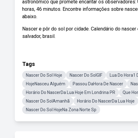
astronômico que promete encantar os observadores: Um
horas, 46 minutos. Encontre informações sobre nascer 
abaixo.
Nascer e pôr do sol por cidade. Calendário do nascer 
salvador, brasil.
Tags
Nascer Do Sol Hoje
Nascer Do SolGIF
Lua Do Hora1 
HojeNasceu Alguém
Passou DaHora De Nascer
Nas
Horário Do NascerDa Lua Hoje Em Londrina PR
Que Hor
Nascer Do SolAmanhã
Horário Do NascerDa Lua Hoje
Nascer Do Sol HojeNa Zona Norte Sp