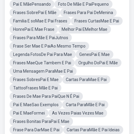
Pai E MãePensando
Foto De Mãe E PaiPequeno
Frases SobrePai E Mãe
Frases Para Pai DeMenina
Familia E soMae E Pai Frases
Frases CurtasMae E Pai
HonrePai E Mae Frase
Melhor Pai EMelhor Mae
Frases Para Mãe E PaiJutnos
Frase Ser Mae E PaiAo Mesmo Tempo
Legenda FotosDe Pai Para Mae
GenesPai E Mae
Frases MaeQue Tambem E Pai
Orgulho DoPai E Mãe
Uma Mensagem ParaMae E Pai
Frases SobresPai E Mae
Cartas ParaMae E Pai
TattooFrases Mãe E Pai
Frases De Mae Para PaiQue N É Pai
Pai E MaeSao Exemplos
Carta ParaMãe E Pai
Pai E MaeFormei
As Vezes Paias Vezes Mae
Frases Bonitas ParaPai E Mae
Frase Para DarMae E Pai
Cartas ParaMãe E Pai Ideias