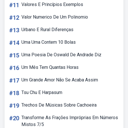
#11
Valores E Princípios Exemplos
#12
Valor Numerico De Um Polinomio
#13
Urbano E Rural Diferenças
#14
Uma Urna Contem 10 Bolas
#15
Uma Poesia De Oswald De Andrade Diz
#16
Um Mês Tem Quantas Horas
#17
Um Grande Amor Não Se Acaba Assim
#18
Tsu Chu E Harpasum
#19
Trechos De Músicas Sobre Cachoeira
#20
Transforme As Frações Impróprias Em Números
Mistos 7/5