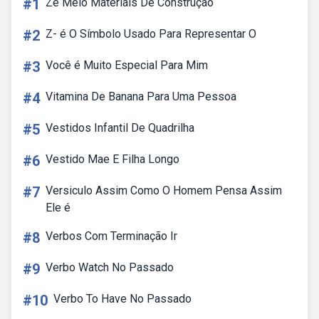
#1
Zé Melo Materiais De Construção
#2
Z- é O Símbolo Usado Para Representar O
#3
Você é Muito Especial Para Mim
#4
Vitamina De Banana Para Uma Pessoa
#5
Vestidos Infantil De Quadrilha
#6
Vestido Mae E Filha Longo
#7
Versiculo Assim Como O Homem Pensa Assim
Ele é
#8
Verbos Com Terminação Ir
#9
Verbo Watch No Passado
#10
Verbo To Have No Passado