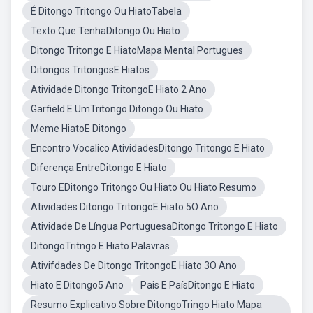
É Ditongo Tritongo Ou HiatoTabela
Texto Que TenhaDitongo Ou Hiato
Ditongo Tritongo E HiatoMapa Mental Portugues
Ditongos TritongosE Hiatos
Atividade Ditongo TritongoE Hiato 2 Ano
Garfield E UmTritongo Ditongo Ou Hiato
Meme HiatoE Ditongo
Encontro Vocalico AtividadesDitongo Tritongo E Hiato
Diferença EntreDitongo E Hiato
Touro EDitongo Tritongo Ou Hiato Ou Hiato Resumo
Atividades Ditongo TritongoE Hiato 5O Ano
Atividade De Língua PortuguesaDitongo Tritongo E Hiato
DitongoTritngo E Hiato Palavras
Ativifdades De Ditongo TritongoE Hiato 3O Ano
Hiato E Ditongo5 Ano
Pais E PaísDitongo E Hiato
Resumo Explicativo Sobre DitongoTringo Hiato Mapa