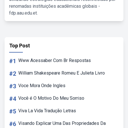
renomadas instituições acadêmicas globais -
fdp.aau.edu.et.
Top Post
#1
Www Acessaber Com Br Respostas
#2
William Shakespeare Romeu E Julieta Livro
#3
Voce Mora Onde Ingles
#4
Você é O Motivo Do Meu Sorriso
#5
Viva La Vida Tradução Letras
#6
Visando Explicar Uma Das Propriedades Da