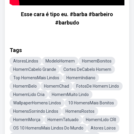
Esse cara é tipo eu. #barba #barbeiro
#barbudo
Tags
AtoresLindos
ModeloHomem
HomemBonitos
HomemCabelo Grande
Cortes DeCabelo Homem
Top HomensMais Lindos
HomemIndiano
HomemBelo
HomemChad
FotosDe Homem Lindo
HomemLido Cria
HomemMuito Lindo
WallpaperHomens Lindos
10 HomensMais Bonitos
HomensSorrindo Lindos
HomensRostos
HomemMorça
HomemTatuado
HomemLido CRI
OS 10 HomensMais Lindos Do Mundo
Atores Loiros