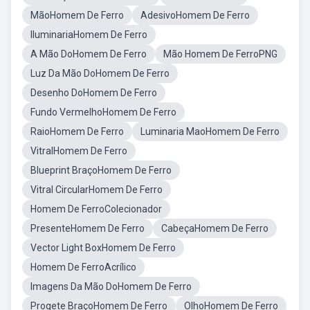
MãoHomem De Ferro
AdesivoHomem De Ferro
IluminariaHomem De Ferro
A Mão DoHomem De Ferro
Mão Homem De FerroPNG
Luz Da Mão DoHomem De Ferro
Desenho DoHomem De Ferro
Fundo VermelhoHomem De Ferro
RaioHomem De Ferro
Luminaria MaoHomem De Ferro
VitralHomem De Ferro
Blueprint BraçoHomem De Ferro
Vitral CircularHomem De Ferro
Homem De FerroColecionador
PresenteHomem De Ferro
CabeçaHomem De Ferro
Vector Light BoxHomem De Ferro
Homem De FerroAcrílico
Imagens Da Mão DoHomem De Ferro
Progete BraçoHomem De Ferro
OlhoHomem De Ferro