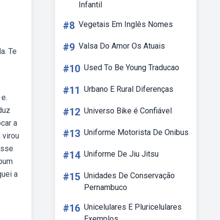
Infantil
#8
Vegetais Em Inglês Nomes
#9
Valsa Do Amor Os Atuais
a. Te
#10
Used To Be Young Traducao
#11
Urbano E Rural Diferenças
 e.
nduz
#12
Universo Bike é Confiável
car a
#13
Uniforme Motorista De Onibus
 virou
isse
#14
Uniforme De Jiu Jitsu
lbum
quei a
#15
Unidades De Conservação
Pernambuco
#16
Unicelulares E Pluricelulares
Exemplos