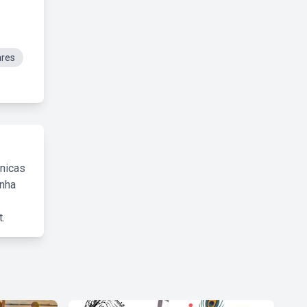
ares
cnicas
inha
.