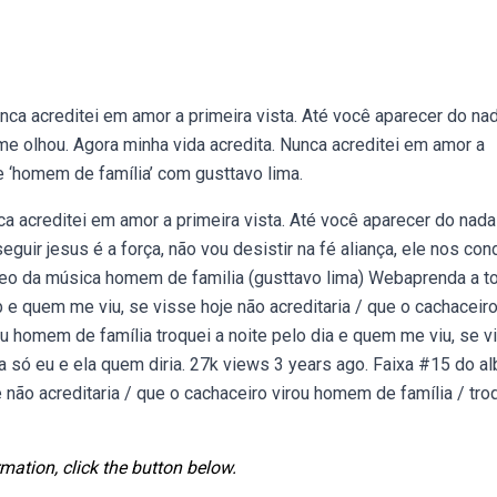
unca acreditei em amor a primeira vista. Até você aparecer do nad
 me olhou. Agora minha vida acredita. Nunca acreditei em amor a
e ‘homem de família’ com gusttavo lima.
ca acreditei em amor a primeira vista. Até você aparecer do nada
guir jesus é a força, não vou desistir na fé aliança, ele nos co
vídeo da música homem de familia (gusttavo lima) Webaprenda a to
b e quem me viu, se visse hoje não acreditaria / que o cachaceiro
u homem de família troquei a noite pelo dia e quem me viu, se v
ria só eu e ela quem diria. 27k views 3 years ago. Faixa #15 do a
não acreditaria / que o cachaceiro virou homem de família / tro
mation, click the button below.