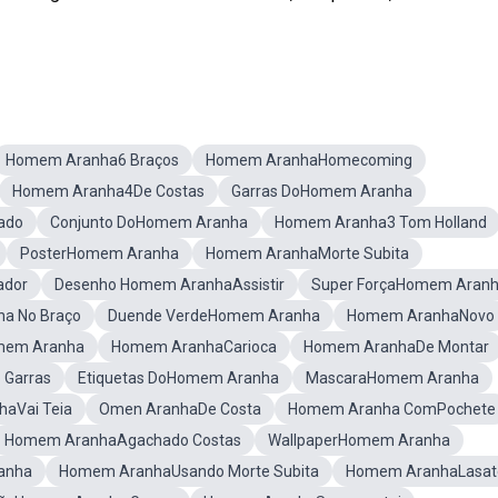
Homem Aranha6 Braços
Homem AranhaHomecoming
Homem Aranha4De Costas
Garras DoHomem Aranha
ado
Conjunto DoHomem Aranha
Homem Aranha3 Tom Holland
PosterHomem Aranha
Homem AranhaMorte Subita
ador
Desenho Homem AranhaAssistir
Super ForçaHomem Aran
a No Braço
Duende VerdeHomem Aranha
Homem AranhaNovo
mem Aranha
Homem AranhaCarioca
Homem AranhaDe Montar
Garras
Etiquetas DoHomem Aranha
MascaraHomem Aranha
aVai Teia
Omen AranhaDe Costa
Homem Aranha ComPochete
Homem AranhaAgachado Costas
WallpaperHomem Aranha
anha
Homem AranhaUsando Morte Subita
Homem AranhaLasat