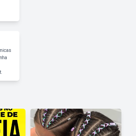
cnicas
inha
.