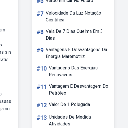
#6
Verbo Brincar No Futuro
#7
Velocidade Da Luz Notação
Cientifica
mem
#8
Vela De 7 Dias Queima Em 3
Dias
s
#9
Vantagens E Desvantagens Da
as sin
Energia Maremotriz
rátis
#10
Vantagens Das Energias
Renovaveis
#11
Vantagem E Desvantagem Do
Petróleo
o
nossas
#12
Valor De 1 Polegada
ga no
#13
Unidades De Medida
Atividades