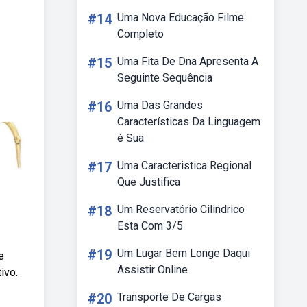
#14
Uma Nova Educação Filme
Completo
#15
Uma Fita De Dna Apresenta A
Seguinte Sequência
#16
Uma Das Grandes
Características Da Linguagem
é Sua
#17
Uma Caracteristica Regional
Que Justifica
#18
Um Reservatório Cilindrico
Esta Com 3/5
#19
Um Lugar Bem Longe Daqui
e
Assistir Online
ivo.
#20
Transporte De Cargas