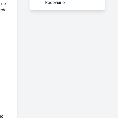
Rodoviario
 no
uedo
no