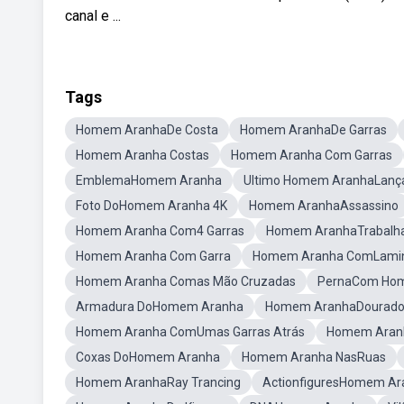
canal e ...
Tags
Homem AranhaDe Costa
Homem AranhaDe Garras
Homem Aranha Costas
Homem Aranha Com Garras
EmblemaHomem Aranha
Ultimo Homem AranhaLanç
Foto DoHomem Aranha 4K
Homem AranhaAssassino
Homem Aranha Com4 Garras
Homem AranhaTrabalh
Homem Aranha Com Garra
Homem Aranha ComLamin
Homem Aranha Comas Mão Cruzadas
PernaCom Ho
Armadura DoHomem Aranha
Homem AranhaDourado 
Homem Aranha ComUmas Garras Atrás
Homem Aranh
Coxas DoHomem Aranha
Homem Aranha NasRuas
Homem AranhaRay Trancing
ActionfiguresHomem Ar