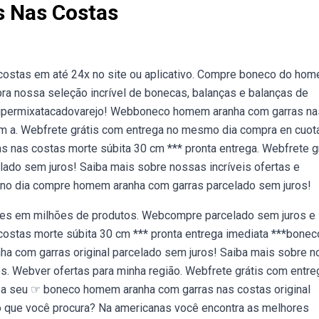
 Nas Costas
ostas em até 24x no site ou aplicativo. Compre boneco do ho
a nossa seleção incrível de bonecas, balanças e balanças de
a supermixatacadovarejo! Webboneco homem aranha com garras na
com a. Webfrete grátis com entrega no mesmo dia compra en cuot
s nas costas morte súbita 30 cm *** pronta entrega. Webfrete g
ado sem juros! Saiba mais sobre nossas incríveis ofertas e
 no dia compre homem aranha com garras parcelado sem juros!
ões em milhões de produtos. Webcompre parcelado sem juros e
stas morte súbita 30 cm *** pronta entrega imediata ***bonec
nha com garras original parcelado sem juros! Saiba mais sobre 
s. Webver ofertas para minha região. Webfrete grátis com entre
 seu ☞ boneco homem aranha com garras nas costas original
que você procura? Na americanas você encontra as melhores