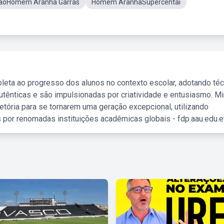
lãoHomem Aranha Garras
Homem AranhaSupercentai
leta ao progresso dos alunos no contexto escolar, adotando té
tênticas e são impulsionadas por criatividade e entusiasmo. M
etória para se tornarem uma geração excepcional, utilizando
 por renomadas instituições acadêmicas globais - fdp.aau.edu.et