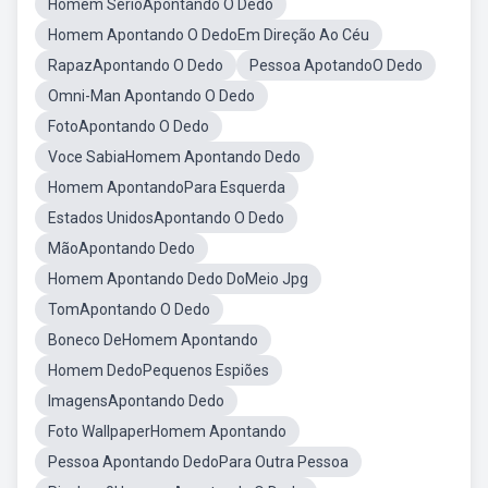
Homem SérioApontando O Dedo
Homem Apontando O DedoEm Direção Ao Céu
RapazApontando O Dedo
Pessoa ApotandoO Dedo
Omni-Man Apontando O Dedo
FotoApontando O Dedo
Voce SabiaHomem Apontando Dedo
Homem ApontandoPara Esquerda
Estados UnidosApontando O Dedo
MãoApontando Dedo
Homem Apontando Dedo DoMeio Jpg
TomApontando O Dedo
Boneco DeHomem Apontando
Homem DedoPequenos Espiões
ImagensApontando Dedo
Foto WallpaperHomem Apontando
Pessoa Apontando DedoPara Outra Pessoa