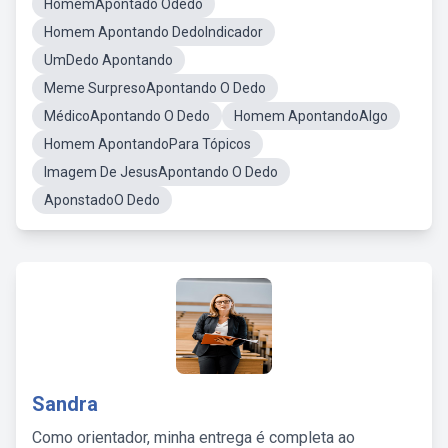
HomemApontado Odedo
Homem Apontando DedoIndicador
UmDedo Apontando
Meme SurpresoApontando O Dedo
MédicoApontando O Dedo
Homem ApontandoAlgo
Homem ApontandoPara Tópicos
Imagem De JesusApontando O Dedo
AponstadoO Dedo
Sandra
Como orientador, minha entrega é completa ao