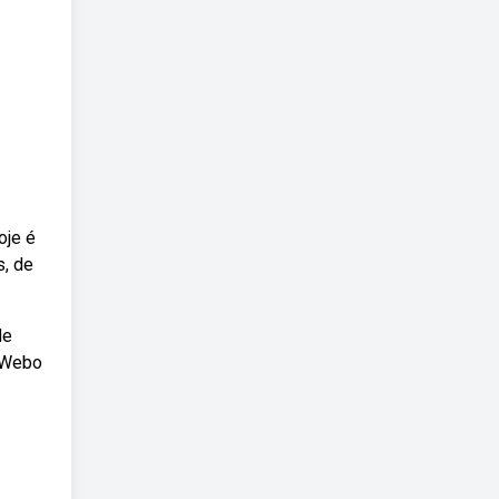
oje é
s, de
de
. Webo