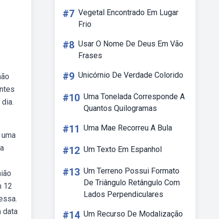
#7
Vegetal Encontrado Em Lugar
Frio
#8
Usar O Nome De Deus Em Vão
Frases
#9
Unicórnio De Verdade Colorido
não
antes
#10
Uma Tonelada Corresponde A
dia.
Quantos Quilogramas
#11
Uma Mae Recorreu A Bula
é uma
ma
#12
Um Texto Em Espanhol
#13
Um Terreno Possui Formato
nião
De Triângulo Retângulo Com
m 12
Lados Perpendiculares
essa.
 data
#14
Um Recurso De Modalização