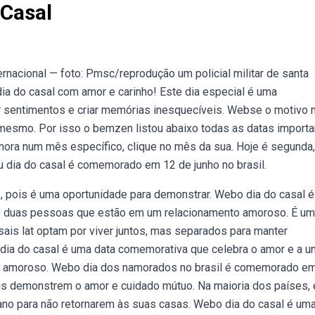
 Casal
acional — foto: Pmsc/reprodução um policial militar de santa
ia do casal com amor e carinho! Este dia especial é uma
ar sentimentos e criar memórias inesquecíveis. Webse o motivo 
 mesmo. Por isso o bemzen listou abaixo todas as datas import
mora num mês específico, clique no mês da sua. Hoje é segunda, 
dia do casal é comemorado em 12 de junho no brasil.
, pois é uma oportunidade para demonstrar. Webo dia do casal 
re duas pessoas que estão em um relacionamento amoroso. É u
sais lat optam por viver juntos, mas separados para manter
 dia do casal é uma data comemorativa que celebra o amor e a u
o amoroso. Webo dia dos namorados no brasil é comemorado e
is demonstrem o amor e cuidado mútuo. Na maioria dos países, 
ano para não retornarem às suas casas. Webo dia do casal é uma