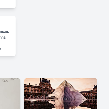
cnicas
inha
.