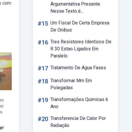
es com
Argumentativa Presente
Nesse Texto é...
#15
Um Fiscal De Certa Empresa
De Onibus
#16
Tres Resistores Identicos De
R 30 Estao Ligados Em
Paralelo
#17
Tratamento De Agua Fases
#18
Transformar Mm Em
Polegadas
#19
Transformações Quimicas 6
em
or
Ano
es
#20
Transferencia De Calor Por
Radiação
er