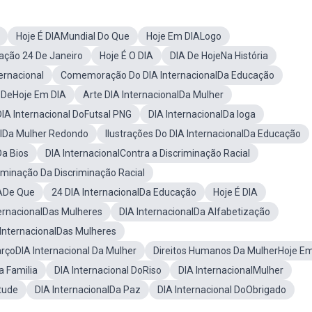
Hoje É DIAMundial Do Que
Hoje Em DIALogo
ação 24 De Janeiro
Hoje É O DIA
DIA De HojeNa História
rnacional
Comemoração Do DIA InternacionalDa Educação
 DeHoje Em DIA
Arte DIA InternacionalDa Mulher
DIA Internacional DoFutsal PNG
DIA InternacionalDa Ioga
alDa Mulher Redondo
Ilustrações Do DIA InternacionalDa Educação
Da Bios
DIA InternacionalContra a Discriminação Racial
liminação Da Discriminação Racial
IADe Que
24 DIA InternacionalDa Educação
Hoje É DIA
ternacionalDas Mulheres
DIA InternacionalDa Alfabetização
InternacionalDas Mulheres
rçoDIA Internacional Da Mulher
Direitos Humanos Da MulherHoje E
a Familia
DIA Internacional DoRiso
DIA InternacionalMulher
tude
DIA InternacionalDa Paz
DIA Internacional DoObrigado