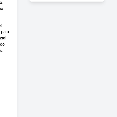
o.
ma
se
 para
asal
 do
s,