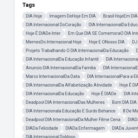
Tags
DIA Hoje
Imagem DeHoje Em DIA
Brasil HojeEm DIA
DIA Internacional DoCoração
DIA InternacionalDa Educ
Hoje É DIADe Inter
Em Que DIA SE ComemoraO DIA Inte
MemesDo Internacional Hoje
Hoje E ONosso DIA
DJ
Projeto Trabalhando O DIA InternacionalDa Educação
DIA InternacionalDa Educação Infantil
DIA Internacion
Anuncio DIA InternacionalDa Familia
DIA Internacional
Marco InternacionalDa Data
DIA InternacionalPara a E
DIA InternacionalDa Alfabetização Atividade
Hoje É D
DIA InternacionalDa Educação
Hoje É DIADe
DIA In
Deadpool DIA InternacionalDas Mulheres
Bom DIA DIA 
DIA Internacionala Educação E Surdo Behance
8 De Ma
Deadpool DIA InternacionalDa Mulher Filme Cena
DIAD
DIADa Felicidade
DIADa Enfermagem
DIADa Juven
DIA Internacional DoIdoso