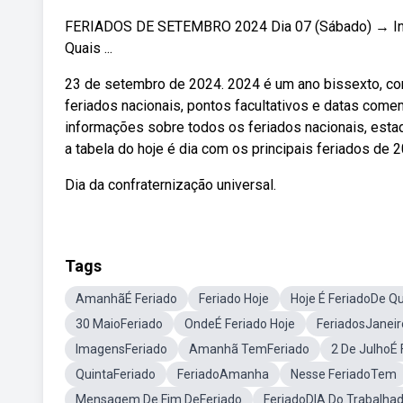
FERIADOS DE SETEMBRO 2024 Dia 07 (Sábado) → I
Quais ...
23 de setembro de 2024. 2024 é um ano bissexto, co
feriados nacionais, pontos facultativos e datas come
informações sobre todos os feriados nacionais, estad
a tabela do hoje é dia com os principais feriados de 
Dia da confraternização universal.
Tags
AmanhãÉ Feriado
Feriado Hoje
Hoje É FeriadoDe Q
30 MaioFeriado
OndeÉ Feriado Hoje
FeriadosJaneir
ImagensFeriado
Amanhã TemFeriado
2 De JulhoÉ 
QuintaFeriado
FeriadoAmanha
Nesse FeriadoTem
Mensagem De Fim DeFeriado
FeriadoDIA Do Trabalha