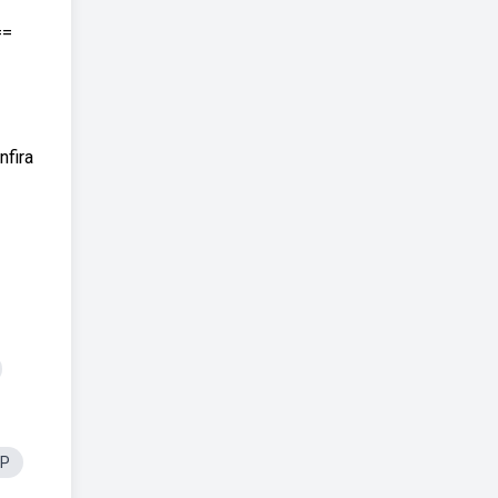
==
nfira
SP