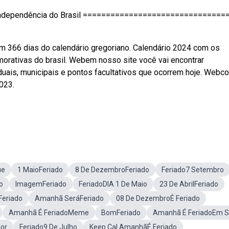
ndependência do Brasil ===============================
m 366 dias do calendário gregoriano. Calendário 2024 com os
morativas do brasil. Webem nosso site você vai encontrar
uais, municipais e pontos facultativos que ocorrem hoje. Webco
2023.
ue
1 MaioFeriado
8 De DezembroFeriado
Feriado7 Setembro
o
ImagemFeriado
FeriadoDIA 1 De Maio
23 De AbrilFeriado
Feriado
Amanhã SeráFeriado
08 De DezembroÉ Feriado
Amanhã É FeriadoMeme
BomFeriado
Amanhã É FeriadoEm 
dor
Feriado9 De Julho
Keep Cal AmanhãÉ Feriado