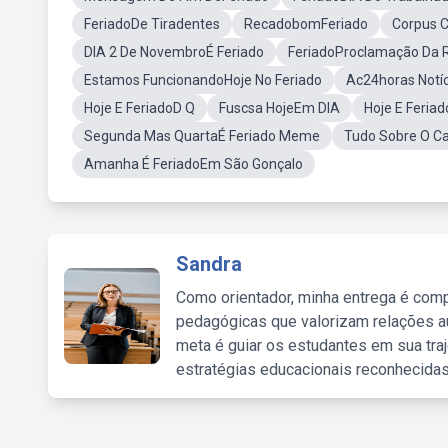
FeriadoDe Tiradentes
RecadobomFeriado
Corpus C
DIA 2 De NovembroÉ Feriado
FeriadoProclamação Da 
Estamos FuncionandoHoje No Feriado
Ac24horas Notíc
Hoje E FeriadoD Q
Fuscsa HojeEm DIA
Hoje E Feria
Segunda Mas QuartaÉ Feriado Meme
Tudo Sobre O Ca
Amanha É FeriadoEm São Gonçalo
Sandra
Como orientador, minha entrega é comp
pedagógicas que valorizam relações au
meta é guiar os estudantes em sua traj
estratégias educacionais reconhecidas