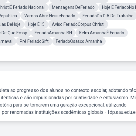
hristiÉ Feriado Nacional
Mensagens DeFeriado
Hoje E FeriadoNo
República
Vamos Abrir NesseFeriado
FeriadoDo DIA Do Trabalho
ias DeHoje
Hoje É15
Aviso FeriadoCorpus Christi
doDe Que Emsp
FeriadoAmanha BH
Kelm AmanhaÉ Feriado
rnaval
Pré FeriadoGift
FeriadoOsasco Amanha
leta ao progresso dos alunos no contexto escolar, adotando té
tênticas e são impulsionadas por criatividade e entusiasmo. M
etória para se tornarem uma geração excepcional, utilizando
 por renomadas instituições acadêmicas globais - fdp.aau.edu.et