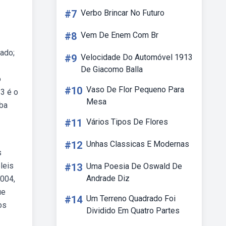
#7
Verbo Brincar No Futuro
#8
Vem De Enem Com Br
ado;
#9
Velocidade Do Automóvel 1913
De Giacomo Balla
o
#10
Vaso De Flor Pequeno Para
3 é o
Mesa
eba
#11
Vários Tipos De Flores
#12
Unhas Classicas E Modernas
s
leis
#13
Uma Poesia De Oswald De
Andrade Diz
2004,
ue
#14
Um Terreno Quadrado Foi
os
Dividido Em Quatro Partes