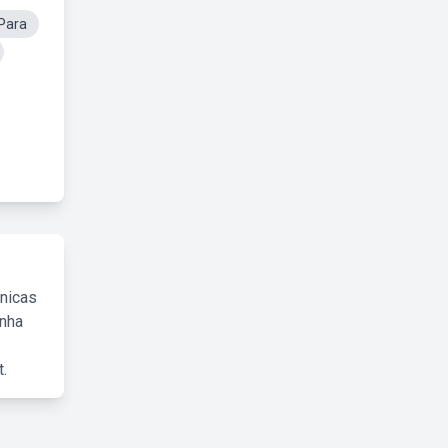
 Para
cnicas
inha
.