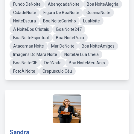
Fundo DeNoite
AbençoadaNoite
Boa NoiteAlegria
CidadeNoite
Figura De BoaNoite
GoianiaNoite
NoiteEscura
Boa NoiteCarinho
LuaNoite
A NoiteDos Cristais
Boa Noite247
Boa NoiteEspiritual
Boa NoitePraia
Atacamaa Noite
Mar DeNoite
Boa NoiteAmigos
Imagens Do Mara Noite
NoiteDe Lua Cheia
Boa NoiteGIF
DefiNoite
Boa NoiteMeu Anjo
FotoÀ Noite
Crepúsculo Céu
Sandra