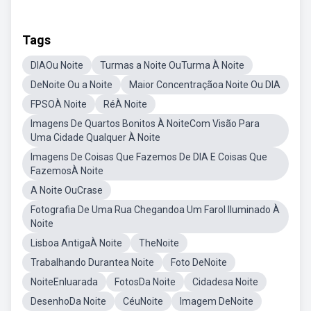
Tags
DIAOu Noite
Turmas a Noite OuTurma À Noite
DeNoite Ou a Noite
Maior Concentraçãoa Noite Ou DIA
FPSOÀ Noite
RéÀ Noite
Imagens De Quartos Bonitos À NoiteCom Visão Para
Uma Cidade Qualquer À Noite
Imagens De Coisas Que Fazemos De DIA E Coisas Que
FazemosÀ Noite
A Noite OuCrase
Fotografia De Uma Rua Chegandoa Um Farol Iluminado À
Noite
Lisboa AntigaÀ Noite
TheNoite
Trabalhando Durantea Noite
Foto DeNoite
NoiteEnluarada
FotosDa Noite
Cidadesa Noite
DesenhoDa Noite
CéuNoite
Imagem DeNoite