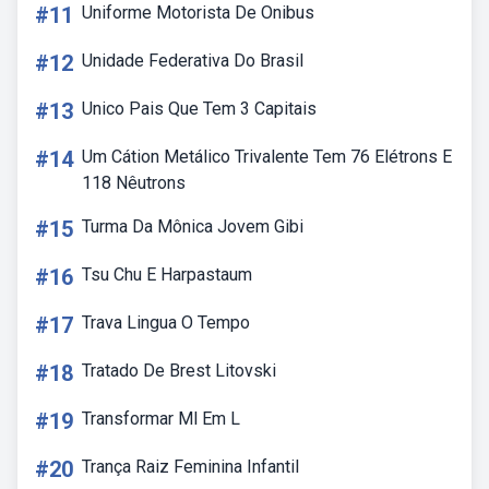
#11
Uniforme Motorista De Onibus
#12
Unidade Federativa Do Brasil
#13
Unico Pais Que Tem 3 Capitais
#14
Um Cátion Metálico Trivalente Tem 76 Elétrons E
118 Nêutrons
#15
Turma Da Mônica Jovem Gibi
#16
Tsu Chu E Harpastaum
#17
Trava Lingua O Tempo
#18
Tratado De Brest Litovski
#19
Transformar Ml Em L
#20
Trança Raiz Feminina Infantil