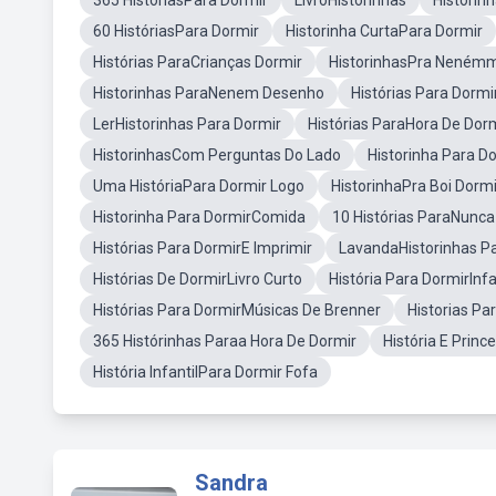
365 HistóriasPara Dormir
LivroHistorinhas
Historin
60 HistóriasPara Dormir
Historinha CurtaPara Dormir
Histórias ParaCrianças Dormir
HistorinhasPra Neném
Historinhas ParaNenem Desenho
Histórias Para Dorm
LerHistorinhas Para Dormir
Histórias ParaHora De Dor
HistorinhasCom Perguntas Do Lado
Historinha Para D
Uma HistóriaPara Dormir Logo
HistorinhaPra Boi Dormi
Historinha Para DormirComida
10 Histórias ParaNunca
Histórias Para DormirE Imprimir
LavandaHistorinhas P
Histórias De DormirLivro Curto
História Para DormirInf
Histórias Para DormirMúsicas De Brenner
Historias Pa
365 Histórinhas Paraa Hora De Dormir
História E Princ
História InfantilPara Dormir Fofa
Sandra