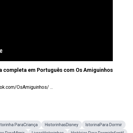
ia completa em Português com Os Amiguinhos
k.com/OsAmiguinhos/ ...
storinha ParaCriança
HistorinhasDisney
IstorinaPara Dormir