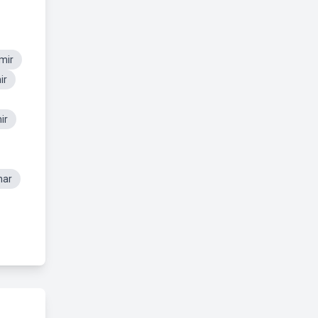
mir
ir
ir
nar