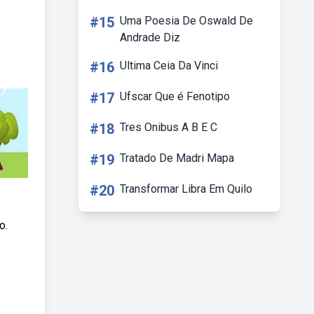
#15
Uma Poesia De Oswald De
Andrade Diz
#16
Ultima Ceia Da Vinci
#17
Ufscar Que é Fenotipo
#18
Tres Onibus A B E C
#19
Tratado De Madri Mapa
#20
Transformar Libra Em Quilo
o.