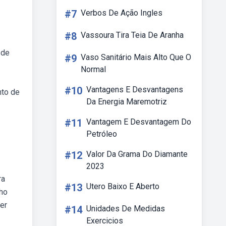
#7
Verbos De Ação Ingles
#8
Vassoura Tira Teia De Aranha
 de
#9
Vaso Sanitário Mais Alto Que O
Normal
#10
Vantagens E Desvantagens
nto de
Da Energia Maremotriz
#11
Vantagem E Desvantagem Do
Petróleo
#12
Valor Da Grama Do Diamante
2023
ra
#13
Utero Baixo E Aberto
ho
er
#14
Unidades De Medidas
Exercicios