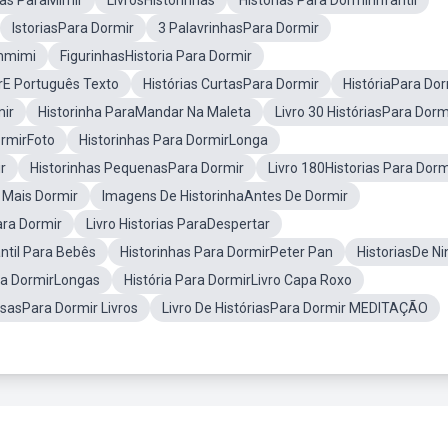
has ParaMimir
LivrosHistorinhas
Histórias Para DormirInfantil
IstoriasPara Dormir
3 PalavrinhasPara Dormir
mmimi
FigurinhasHistoria Para Dormir
irE Português Texto
Histórias CurtasPara Dormir
HistóriaPara Dor
mir
Historinha ParaMandar Na Maleta
Livro 30 HistóriasPara Dorm
ormirFoto
Historinhas Para DormirLonga
r
Historinhas PequenasPara Dormir
Livro 180Historias Para Dorm
 Mais Dormir
Imagens De HistorinhaAntes De Dormir
ara Dormir
Livro Historias ParaDespertar
antil Para Bebês
Historinhas Para DormirPeter Pan
HistoriasDe Ni
ra DormirLongas
História Para DormirLivro Capa Roxo
esasPara Dormir Livros
Livro De HistóriasPara Dormir MEDITAÇÃO