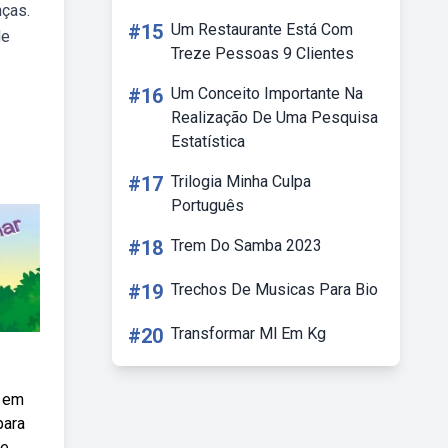
nças.
#15
Um Restaurante Está Com
de
Treze Pessoas 9 Clientes
#16
Um Conceito Importante Na
Realização De Uma Pesquisa
Estatística
#17
Trilogia Minha Culpa
Português
#18
Trem Do Samba 2023
#19
Trechos De Musicas Para Bio
#20
Transformar Ml Em Kg
, em
para
te