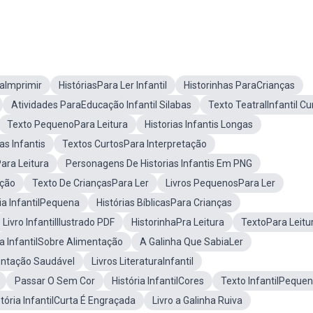
raImprimir
HistóriasPara Ler Infantil
Historinhas ParaCrianças
Atividades ParaEducação Infantil Silabas
Texto TeatralInfantil Cu
Texto PequenoPara Leitura
Historias Infantis Longas
as Infantis
Textos CurtosPara Interpretação
ara Leitura
Personagens De Historias Infantis Em PNG
ação
Texto De CriançasPara Ler
Livros PequenosPara Ler
ia InfantilPequena
Histórias BíblicasPara Crianças
Livro InfantilIlustrado PDF
HistorinhaPra Leitura
TextoPara Leitu
ia InfantilSobre Alimentação
A Galinha Que SabiaLer
mentação Saudável
Livros LiteraturaInfantil
Passar O Sem Cor
História InfantilCores
Texto InfantilPeque
stória InfantilCurta É Engraçada
Livro a Galinha Ruiva