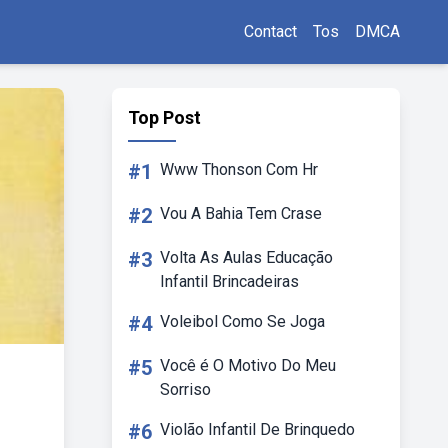
Contact
Tos
DMCA
Top Post
#1
Www Thonson Com Hr
#2
Vou A Bahia Tem Crase
#3
Volta As Aulas Educação
Infantil Brincadeiras
#4
Voleibol Como Se Joga
#5
Você é O Motivo Do Meu
Sorriso
#6
Violão Infantil De Brinquedo