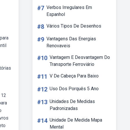
#7
Verbos Irregulares Em
Espanhol
#8
Vários Tipos De Desenhos
 para
#9
Vantagens Das Energias
ntil
Renovaveis
#10
Vantagem E Desvantagem Do
Transporte Ferroviário
tórias
#11
V De Cabeça Para Baixo
#12
Uso Dos Porquês 5 Ano
a 12
#13
Unidades De Medidas
para
Padronizadas
o
ivros
#14
Unidade De Medida Mapa
eto
Mental