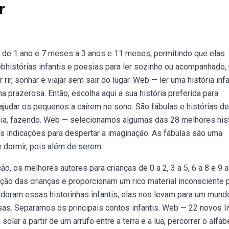
r
s de 1 ano e 7 meses a 3 anos e 11 meses, permitindo que elas
bhistórias infantis e poesias para ler sozinho ou acompanhado,
ir, sonhar e viajar sem sair do lugar. Web — ler uma história infa
a prazerosa. Então, escolha aqui a sua história preferida para
ajudar os pequenos a caírem no sono. São fábulas e histórias de
sia, fazendo. Web — selecionamos algumas das 28 melhores his
as indicações para despertar a imaginação. As fábulas são uma
e dormir, pois além de serem.
ão, os melhores autores para crianças de 0 a 2, 3 a 5, 6 a 8 e 9 
ção das crianças e proporcionam um rico material inconsciente 
adoram essas historinhas infantis, elas nos levam para um mund
cesas. Separamos os principais contos infantis. Web — 22 novos l
olar a partir de um arrufo entre a terra e a lua, percorrer o alfab