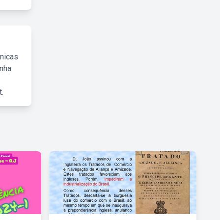
cnicas
inha
.