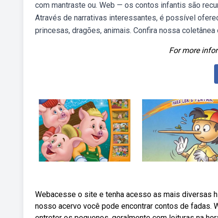
com mantraste ou. Web — os contos infantis são recur
Através de narrativas interessantes, é possível oferec
princesas, dragões, animais. Confira nossa coletânea 
For more infor
Webacesse o site e tenha acesso as mais diversas histo
nosso acervo você pode encontrar contos de fadas. We
entreter os pequenos, geralmente com leituras na hor