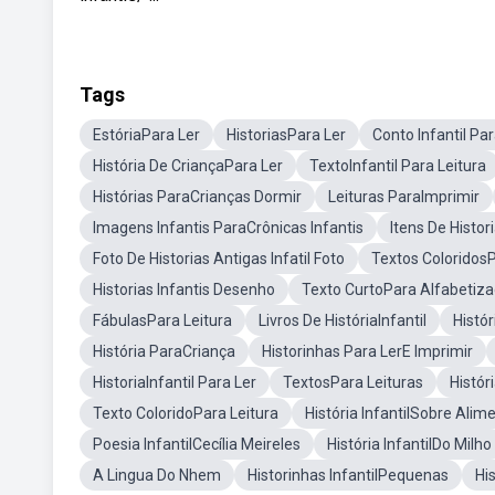
Tags
EstóriaPara Ler
HistoriasPara Ler
Conto Infantil Pa
História De CriançaPara Ler
TextoInfantil Para Leitura
Histórias ParaCrianças Dormir
Leituras ParaImprimir
Imagens Infantis ParaCrônicas Infantis
Itens De Histori
Foto De Historias Antigas Infatil Foto
Textos ColoridosP
Historias Infantis Desenho
Texto CurtoPara Alfabetiz
FábulasPara Leitura
Livros De HistóriaInfantil
Histór
História ParaCriança
Historinhas Para LerE Imprimir
HistoriaInfantil Para Ler
TextosPara Leituras
Histór
Texto ColoridoPara Leitura
História InfantilSobre Ali
Poesia InfantilCecília Meireles
História InfantilDo Milho
A Lingua Do Nhem
Historinhas InfantilPequenas
Hi