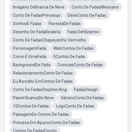
Imagens DeBranca De Neve
Conto De FadasMexicano
Conto De FadasPrincesas
SérieConto De Fadas
SonhosE Fadas
FlorestaDe Fadas
Desenho De FadaRealista
Fada DeHilzartov
Conto De FadasChapeuzinho Vermelho
PersonagemFada
WishContos De Fadas
Como É UmaFada
5Contos De Fada
BackgroundDe Fada
CronicasConto De Fadas
RelacionamentoConto De Fadas
Eu Acredito EmContos De Fadas
Conto De FadasStephen King
FadasDesign
Painel BrancaDe Neve
GêneroConto De Fadas
10Contos De Fadas
LogoConto De Fadas
PaisagemDe Contos De Fadas
Princesa Em ApurosConto De Fadas
Contos De FadasEscrito