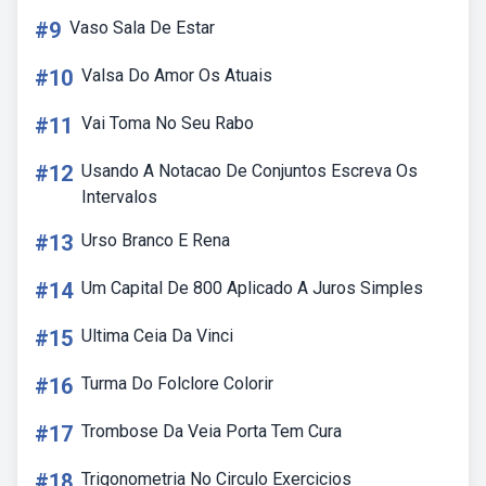
#9
Vaso Sala De Estar
#10
Valsa Do Amor Os Atuais
#11
Vai Toma No Seu Rabo
#12
Usando A Notacao De Conjuntos Escreva Os
Intervalos
#13
Urso Branco E Rena
#14
Um Capital De 800 Aplicado A Juros Simples
#15
Ultima Ceia Da Vinci
#16
Turma Do Folclore Colorir
#17
Trombose Da Veia Porta Tem Cura
#18
Trigonometria No Circulo Exercicios