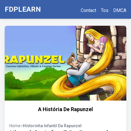
FDPLEARN
Contact
Tos
DMCA
A História De Rapunzel
Home
>
Historinha Infantil Da Rapunzel