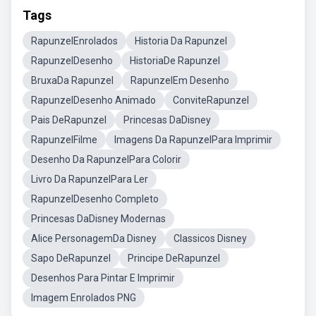
Tags
RapunzelEnrolados
Historia Da Rapunzel
RapunzelDesenho
HistoriaDe Rapunzel
BruxaDa Rapunzel
RapunzelEm Desenho
RapunzelDesenho Animado
ConviteRapunzel
Pais DeRapunzel
Princesas DaDisney
RapunzelFilme
Imagens Da RapunzelPara Imprimir
Desenho Da RapunzelPara Colorir
Livro Da RapunzelPara Ler
RapunzelDesenho Completo
Princesas DaDisney Modernas
Alice PersonagemDa Disney
Classicos Disney
Sapo DeRapunzel
Principe DeRapunzel
Desenhos Para Pintar E Imprimir
Imagem Enrolados PNG