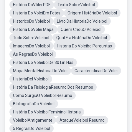
História DoVôlei PDF
Texto SobreVoleibol
Historia Do VoleiEm Fotos
Origem HistóriaDo Voleibol
HistoricoDo Voleibol
Livro Da HistóriaDo Voleibol
História DoVôlei Mapa
Quem CriouO Voleibol
Tudo SobreVoleibol
Qual E a HistóriaDo Voleibol
ImagensDo Voleibol
Historia Do VoleibolPerguntas
As RegrasDo Voleibol
História Do VoleibolDe 30 Lin Has
Mapa MentalHistoria Do Volei
CaracteristicasDo Volei
HistoriaDel Voleibol
História Da FisiologiaResumo Dos Resumos
Como SurgiuO Voleibol Resumo
BibliografiaDo Voleibol
História Do VoleibolFeminino Historia
VoleibolAntigamente
AtaqueVoleibol Resumo
5 RegrasDo Voleibol