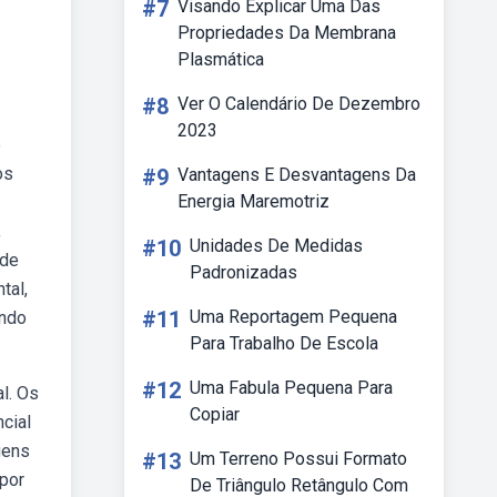
#7
Visando Explicar Uma Das
Propriedades Da Membrana
Plasmática
#8
Ver O Calendário De Dezembro
2023
e
os
#9
Vantagens E Desvantagens Da
Energia Maremotriz
,
#10
Unidades De Medidas
 de
Padronizadas
tal,
#11
Uma Reportagem Pequena
ando
Para Trabalho De Escola
#12
Uma Fabula Pequena Para
al. Os
Copiar
cial
gens
#13
Um Terreno Possui Formato
 por
De Triângulo Retângulo Com