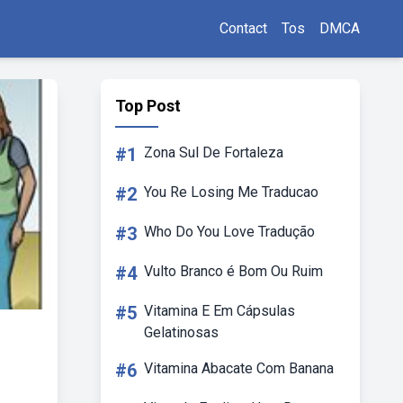
Contact
Tos
DMCA
Top Post
#1
Zona Sul De Fortaleza
#2
You Re Losing Me Traducao
#3
Who Do You Love Tradução
#4
Vulto Branco é Bom Ou Ruim
#5
Vitamina E Em Cápsulas
Gelatinosas
#6
Vitamina Abacate Com Banana