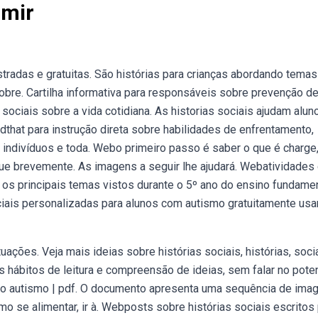
imir
stradas e gratuitas. São histórias para crianças abordando temas
sobre. Cartilha informativa para responsáveis sobre prevenção d
sociais sobre a vida cotidiana. As historias sociais ajudam alun
dthat para instrução direta sobre habilidades de enfrentamento,
 indivíduos e toda. Webo primeiro passo é saber o que é charge
a que brevemente. As imagens a seguir lhe ajudará. Webatividades
e os principais temas vistos durante o 5º ano do ensino fundamen
ociais personalizadas para alunos com autismo gratuitamente us
ações. Veja mais ideias sobre histórias sociais, histórias, soci
s hábitos de leitura e compreensão de ideias, sem falar no poten
do autismo | pdf. O documento apresenta uma sequência de ima
o se alimentar, ir à. Webposts sobre histórias sociais escritos