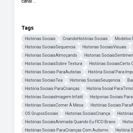
canal ...
Tags
Histórias Sociais
CriandoHistórias Sociais
Modelos D
Historias SociaisSequencia
Historias SociaisVisuais
Historias SociaisAlmoçando
Historias SociaisSentime
Historias SociaisSobre Textura
Histórias SociaisCerto 
Histórias Sociais ParaAutistas
História Social Para Im
Historias SociaisTea
Historias SociaisSeuqencia
Bar
História Sociais ParaCrianças
História Social ParaTimi
Histórias SociaisImagem Infatil
Histporias Sociais Pa
Histórias SociaisComer À Mesa
Histórias Sociais Para
OS GruposSociais
Historias SociaisCriança
História
Histórias SociaisAnimada Quando Eu FICO Bravo
Histo
Histórias Sociais ParaCrianças Com Autismo
História 