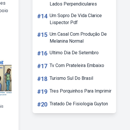
ões
Lados Perpendiculares
apoio
#14
Um Sopro De Vida Clarice
Lispector Pdf
#15
Um Casal Com Produção De
Melanina Normal
#16
Ultimo Dia De Setembro
#17
Tv Com Prateleira Embaixo
#18
Turismo Sul Do Brasil
#19
Tres Porquinhos Para Imprimir
#20
Tratado De Fisiologia Guyton
is