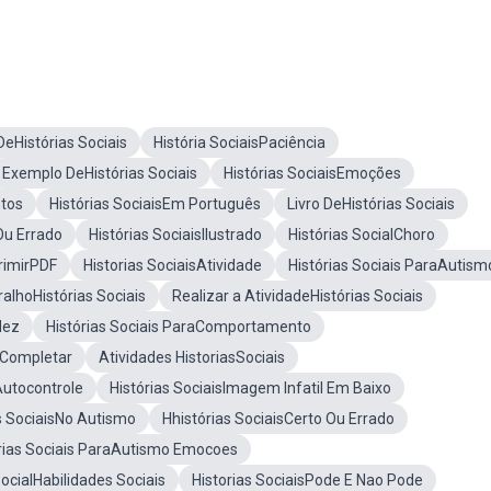
eHistórias Sociais
História SociaisPaciência
Exemplo DeHistórias Sociais
Histórias SociaisEmoções
ntos
Histórias SociaisEm Português
Livro DeHistórias Sociais
Ou Errado
Histórias SociaisIlustrado
Histórias SocialChoro
primirPDF
Historias SociaisAtividade
Histórias Sociais ParaAutism
alhoHistórias Sociais
Realizar a AtividadeHistórias Sociais
dez
Histórias Sociais ParaComportamento
raCompletar
Atividades HistoriasSociais
Autocontrole
Histórias SociaisImagem Infatil Em Baixo
s SociaisNo Autismo
Hhistórias SociaisCerto Ou Errado
rias Sociais ParaAutismo Emocoes
SocialHabilidades Sociais
Historias SociaisPode E Nao Pode