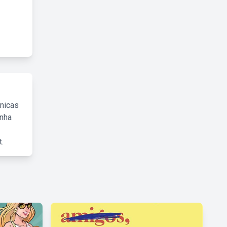
cnicas
inha
.